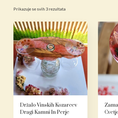
Poredano
Prikazuje se svih 3 rezultata
po
najnovijem
Držalo Vinskih Kozarcev
Zama
Dragi Kamni In Perje
Cvet