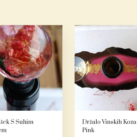
šek S Suhim
Držalo Vinskih Koz
jem
Pink