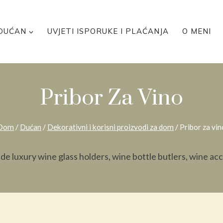
DUĆAN
UVJETI ISPORUKE I PLAĆANJA
O MENI
Pribor Za Vino
Dom
/
Dućan
/
Dekorativni i korisni proizvodi za dom
/
Pribor za vin
 luxury wine glass holders, wine bottle butlers, wine ac