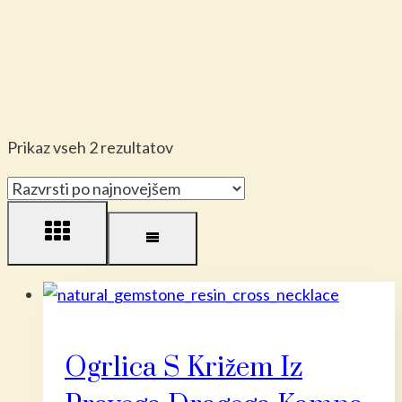
Razvrščeno
Prikaz vseh 2 rezultatov
po
datumu
Ogrlica S Križem Iz