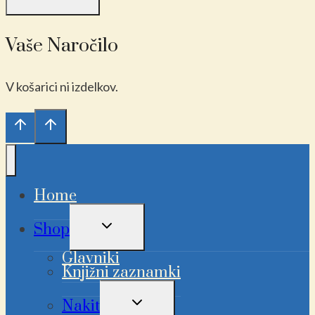
Vaše Naročilo
V košarici ni izdelkov.
Home
PREKLAPLJANJE
Shop
OTROŠKEGA
MENIJA
Glavniki
Knjižni zaznamki
PREKLAPLJANJE
Nakit
OTROŠKEGA