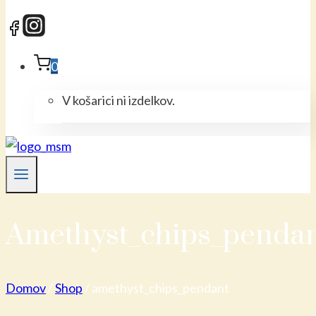
0
V košarici ni izdelkov.
Amethyst_chips_penda
Domov
/
Shop
/
amethyst_chips_pendant