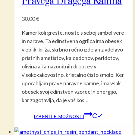
Pravega Dragega Kamna
30,00
€
Kamor koli greste, nosite s seboj simbol vere
in narave. Ta edinstvena ogrlica ima obesek
v obliki križa, skrbno ročno izdelan z vdelavo
pristnih ametistov, kalcedonov, peridotov,
olivina ali amazonitnih drobcev v
visokokakovostno, kristalno čisto smolo. Ker
uporabljam prave naravne kamne, ima vsak
obesek svoj edinstven vzorec in energijo,
kar zagotavlja, da je vaš kos…
Ta
IZBERITE MOŽNOSTI
izdelek
ima