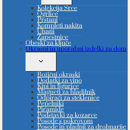
MENIJA
Kolekcija Srce
Ogrlice
Prstani
Kompleti nakita
Uhani
Zapestnice
Obeski za ključe
Okrasni in uporabni izdelki za dom
PREKLAPLJANJE
OTROŠKEGA
MENIJA
Božični okraski
Dodatki za vino
Kipi in figurice
Magneti za hladilnik
Odpirači za steklenice
Pepelniki
Piramide
Podstavki za kozarce
Posode s pokrovom
Posode in pladnji za drobnarije