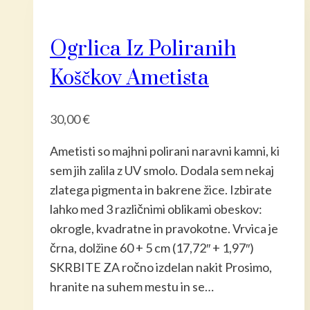
več
različic.
Ogrlica Iz Poliranih
Možnost
lahko
Koščkov Ametista
izberete
na
30,00
€
strani
izdelka
Ametisti so majhni polirani naravni kamni, ki
sem jih zalila z UV smolo. Dodala sem nekaj
zlatega pigmenta in bakrene žice. Izbirate
lahko med 3 različnimi oblikami obeskov:
okrogle, kvadratne in pravokotne. Vrvica je
črna, dolžine 60 + 5 cm (17,72″ + 1,97″)
SKRBITE ZA ročno izdelan nakit Prosimo,
hranite na suhem mestu in se…