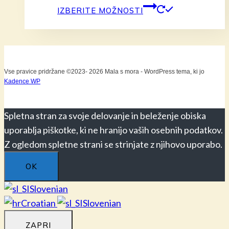
Ta
IZBERITE MOŽNOSTI
izdelek
ima
več
različic.
Vse pravice pridržane ©2023- 2026 Mala s mora - WordPress tema, ki jo
Možnost
Kadence WP
lahko
izberete
Spletna stran za svoje delovanje in beleženje obiska
na
uporablja piškotke, ki ne hranijo vaših osebnih podatkov.
strani
Z ogledom spletne strani se strinjate z njihovo uporabo.
izdelka
OK
Slovenian
Croatian
Slovenian
ZAPRI