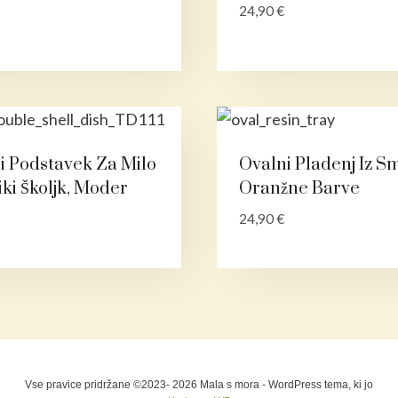
24,90
€
i Podstavek Za Milo
Ovalni Pladenj Iz S
iki Školjk, Moder
Oranžne Barve
24,90
€
Vse pravice pridržane ©2023- 2026 Mala s mora - WordPress tema, ki jo