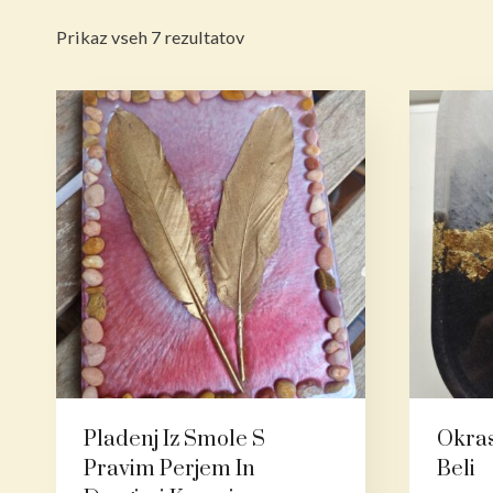
Razvrščeno
Prikaz vseh 7 rezultatov
po
datumu
Pladenj Iz Smole S
Okras
Pravim Perjem In
Beli