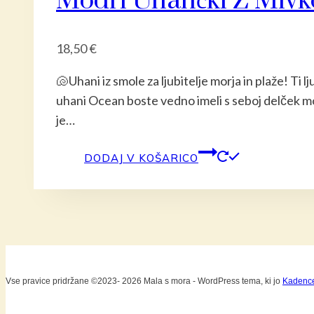
Modri Uhančki Z Mivko
18,50
€
🐚Uhani iz smole za ljubitelje morja in plaže! Ti 
uhani Ocean boste vedno imeli s seboj delček morj
je…
DODAJ V KOŠARICO
Vse pravice pridržane ©2023- 2026 Mala s mora - WordPress tema, ki jo
Kadenc