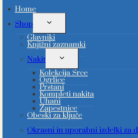
Home
PREKLAPLJANJE
Shop
OTROŠKEGA
MENIJA
Glavniki
Knjižni zaznamki
PREKLAPLJANJE
Nakit
OTROŠKEGA
MENIJA
Kolekcija Srce
Ogrlice
Prstani
Kompleti nakita
Uhani
Zapestnice
Obeski za ključe
Okrasni in uporabni izdelki za