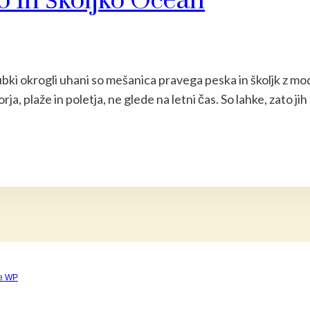
 In Školjko Ocean
ljubki okrogli uhani so mešanica pravega peska in školjk z mo
a, plaže in poletja, ne glede na letni čas. So lahke, zato j
e WP