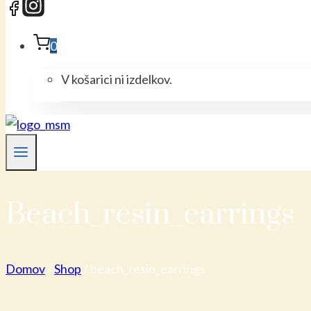
0
V košarici ni izdelkov.
Beach_resin_earrings
Domov
/
Shop
/
beach_resin_earrings