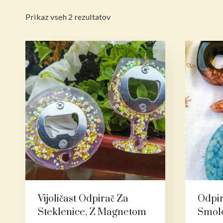
Razvrščeno
Prikaz vseh 2 rezultatov
po
datumu
Vijoličast Odpirač Za
Odpir
Steklenice, Z Magnetom
Smol