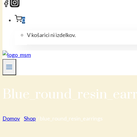
0
V košarici ni izdelkov.
Blue_round_resin_earr
Domov
/
Shop
/
blue_round_resin_earrings