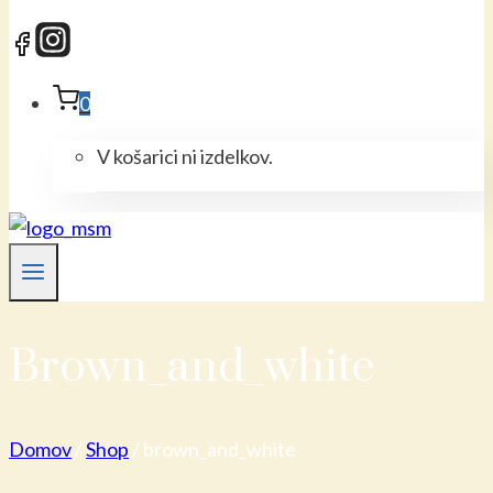
0
V košarici ni izdelkov.
Brown_and_white
Domov
/
Shop
/
brown_and_white