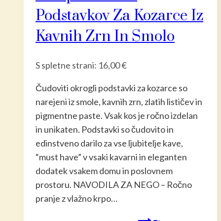
Podstavkov Za Kozarce Iz
Kavnih Zrn In Smolo
S spletne strani:
16,00
€
Čudoviti okrogli podstavki za kozarce so
narejeni iz smole, kavnih zrn, zlatih lističev in
pigmentne paste. Vsak kos je ročno izdelan
in unikaten. Podstavki so čudovito in
edinstveno darilo za vse ljubitelje kave,
“must have” v vsaki kavarni in eleganten
dodatek vsakem domu in poslovnem
prostoru. NAVODILA ZA NEGO – Ročno
pranje z vlažno krpo…
Ta