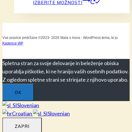
IZBERITE MOŽNOSTI
izdelek
ima
več
različic.
Vse pravice pridržane ©2023- 2026 Mala s mora - WordPress tema, ki jo
Možnost
Kadence WP
lahko
izberete
Spletna stran za svoje delovanje in beleženje obiska
na
uporablja piškotke, ki ne hranijo vaših osebnih podatkov.
strani
Z ogledom spletne strani se strinjate z njihovo uporabo.
izdelka
OK
Slovenian
Croatian
Slovenian
ZAPRI