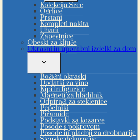
MENIJA
Kolekcija Srce
Ogrlice
Prstani
Kompleti nakita
Uhani
Zapestnice
Obeski za ključe
Okrasni in uporabni izdelki za dom
PREKLAPLJANJE
OTROŠKEGA
MENIJA
Božični okraski
Dodatki za vino
Kipi in figurice
Magneti za hladilnik
Odpirači za steklenice
Pepelniki
Piramide
Podstavki za kozarce
Posode s pokrovom
Posode in pladnji za drobnarije
Stenske dekoracije