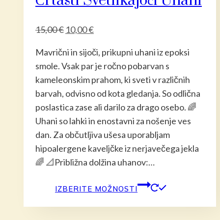
Črtasti Svetlikajoči Uhani
lahko
izberete
Izvirna
Trenutna
15,00
€
10,00
€
na
cena
cena
Mavrični in sijoči, prikupni uhani iz epoksi
strani
je
je:
smole. Vsak par je ročno pobarvan s
izdelka
bila:
10,00 €.
kameleonskim prahom, ki sveti v različnih
15,00 €.
barvah, odvisno od kota gledanja. So odlična
poslastica zase ali darilo za drago osebo. 🌈
Uhani so lahki in enostavni za nošenje ves
dan. Za občutljiva ušesa uporabljam
hipoalergene kaveljčke iz nerjavečega jekla
🌈 📐Približna dolžina uhanov:…
Ta
IZBERITE MOŽNOSTI
izdelek
ima