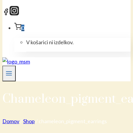
0
V košarici ni izdelkov.
Chameleon_pigment_ea
Domov
/
Shop
/
chameleon_pigment_earrings