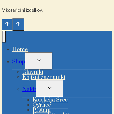
V košarici ni izdelkov.
Home
PREKLAPLJANJE
Shop
OTROŠKEGA
MENIJA
Glavniki
Knjižni zaznamki
PREKLAPLJANJE
Nakit
OTROŠKEGA
MENIJA
Kolekcija Srce
Ogrlice
Prstani