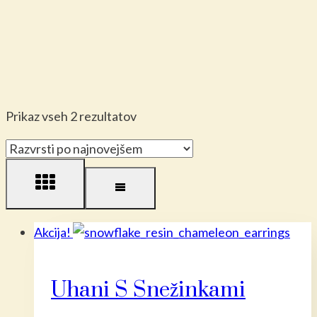
Razvrščeno
Prikaz vseh 2 rezultatov
po
datumu
Akcija!
Uhani S Snežinkami