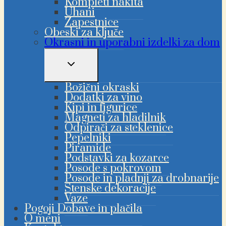
Kompleti nakita
Uhani
Zapestnice
Obeski za ključe
Okrasni in uporabni izdelki za dom
PREKLAPLJANJE
OTROŠKEGA
MENIJA
Božični okraski
Dodatki za vino
Kipi in figurice
Magneti za hladilnik
Odpirači za steklenice
Pepelniki
Piramide
Podstavki za kozarce
Posode s pokrovom
Posode in pladnji za drobnarije
Stenske dekoracije
Vaze
Pogoji Dobave in plačila
O meni