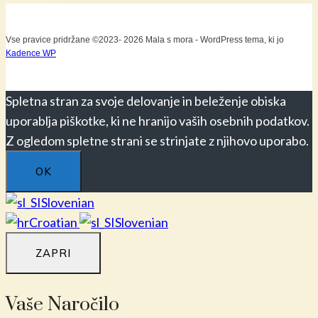
več
različic.
Vse pravice pridržane ©2023- 2026 Mala s mora - WordPress tema, ki jo
Možnost
Kadence WP
lahko
izberete
Spletna stran za svoje delovanje in beleženje obiska
na
uporablja piškotke, ki ne hranijo vaših osebnih podatkov.
strani
Z ogledom spletne strani se strinjate z njihovo uporabo.
izdelka
OK
Slovenian
Croatian
Slovenian
ZAPRI
Vaše Naročilo