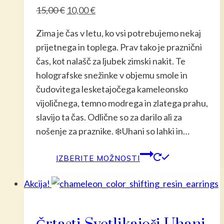
Izvirna
Trenutna
15,00
€
10,00
€
cena
cena
Zima je čas v letu, ko vsi potrebujemo nekaj
je
je:
prijetnega in toplega. Prav tako je praznični
bila:
10,00 €.
čas, kot nalašč za ljubek zimski nakit. Te
15,00 €.
holografske snežinke v objemu smole in
čudovitega lesketajočega kameleonsko
vijoličnega, temno modrega in zlatega prahu,
slavijo ta čas. Odlične so za darilo ali za
nošenje za praznike. ❄️Uhani so lahki in…
Ta
IZBERITE MOŽNOSTI
izdelek
ima
Akcija!
več
različic.
Možnost