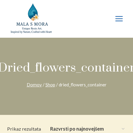
Preskoči
na
vsebino
Dried_flowers_containe
Domov
/
Shop
/
dried_flowers_container
Prikaz rezultata