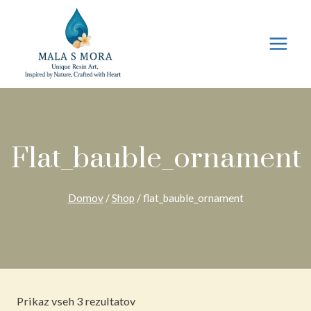
Preskoči
na
vsebino
Flat_bauble_ornament
Domov
/
Shop
/
flat_bauble_ornament
Razvrščeno
Prikaz vseh 3 rezultatov