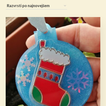
po
datumu