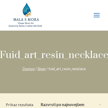
Preskoči
na
vsebino
Fuid_art_resin_necklac
Domov
/
Shop
/
fuid_art_resin_necklace
Prikaz rezultata