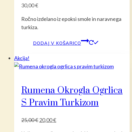
30,00
€
Ročno izdelano iz epoksi smole in naravnega
turkiza.
DODAJ V KOŠARICO
Akcija!
Rumena Okrogla Ogrlica
S Pravim Turkizom
Izvirna
Trenutna
25,00
€
20,00
€
cena
cena