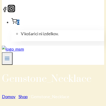
0
V košarici ni izdelkov.
Gemstone_Necklace
Domov
/
Shop
/
Gemstone_Necklace