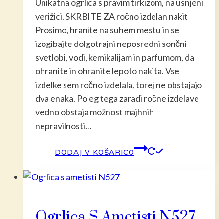
Unikatna ogrlica s pravim tirkizom, na usnjeni
je
je:
verižici. SKRBITE ZA ročno izdelan nakit
bila:
20,00 €.
Prosimo, hranite na suhem mestu in se
25,00 €.
izogibajte dolgotrajni neposredni sončni
svetlobi, vodi, kemikalijam in parfumom, da
ohranite in ohranite lepoto nakita. Vse
izdelke sem ročno izdelala, torej ne obstajajo
dva enaka. Poleg tega zaradi ročne izdelave
vedno obstaja možnost majhnih
nepravilnosti…
DODAJ V KOŠARICO
Ogrlica S Ametisti N527