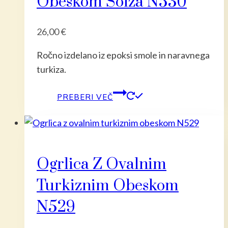
Obeskom Solza N530
26,00
€
Ročno izdelano iz epoksi smole in naravnega
turkiza.
PREBERI VEČ
Ogrlica Z Ovalnim
Turkiznim Obeskom
N529