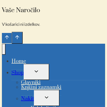
Vaše Naročilo
V košarici ni izdelkov.
Home
PREKLAPLJANJE
Shop
OTROŠKEGA
MENIJA
Glavniki
Knjižni zaznamki
PREKLAPLJANJE
Nakit
OTROŠKEGA
MENIJA