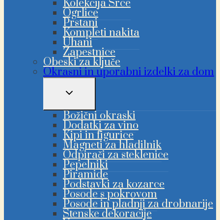
Kolekcija Srce
Ogrlice
Prstani
Kompleti nakita
Uhani
Zapestnice
Obeski za ključe
Okrasni in uporabni izdelki za dom
PREKLAPLJANJE
OTROŠKEGA
MENIJA
Božični okraski
Dodatki za vino
Kipi in figurice
Magneti za hladilnik
Odpirači za steklenice
Pepelniki
Piramide
Podstavki za kozarce
Posode s pokrovom
Posode in pladnji za drobnarije
Stenske dekoracije