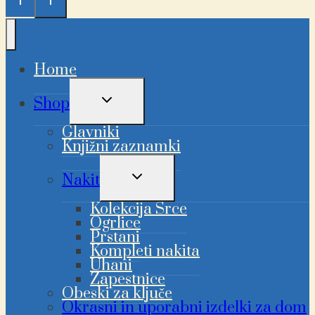
Home
PREKLAPLJANJE
Shop
OTROŠKEGA
MENIJA
Glavniki
Knjižni zaznamki
PREKLAPLJANJE
Nakit
OTROŠKEGA
MENIJA
Kolekcija Srce
Ogrlice
Prstani
Kompleti nakita
Uhani
Zapestnice
Obeski za ključe
Okrasni in uporabni izdelki za dom