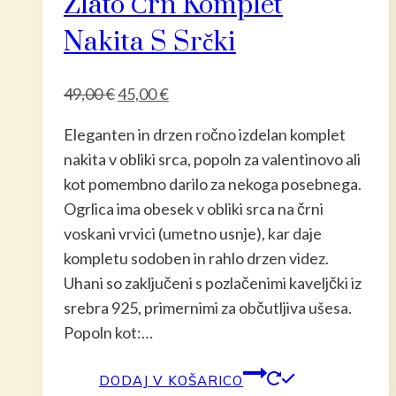
Zlato Črn Komplet
Nakita S Srčki
Izvirna
Trenutna
49,00
€
45,00
€
cena
cena
Eleganten in drzen ročno izdelan komplet
je
je:
nakita v obliki srca, popoln za valentinovo ali
bila:
45,00 €.
kot pomembno darilo za nekoga posebnega.
49,00 €.
Ogrlica ima obesek v obliki srca na črni
voskani vrvici (umetno usnje), kar daje
kompletu sodoben in rahlo drzen videz.
Uhani so zaključeni s pozlačenimi kaveljčki iz
srebra 925, primernimi za občutljiva ušesa.
Popoln kot:…
DODAJ V KOŠARICO