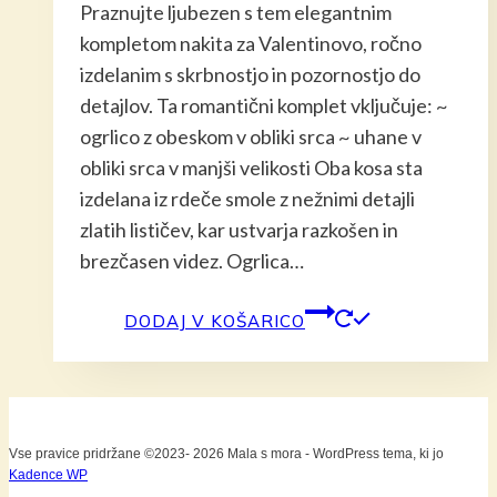
Praznujte ljubezen s tem elegantnim
je
je:
kompletom nakita za Valentinovo, ročno
bila:
45,00 €.
izdelanim s skrbnostjo in pozornostjo do
49,00 €.
detajlov. Ta romantični komplet vključuje: ~
ogrlico z obeskom v obliki srca ~ uhane v
obliki srca v manjši velikosti Oba kosa sta
izdelana iz rdeče smole z nežnimi detajli
zlatih lističev, kar ustvarja razkošen in
brezčasen videz. Ogrlica…
DODAJ V KOŠARICO
Vse pravice pridržane ©2023- 2026 Mala s mora - WordPress tema, ki jo
Kadence WP