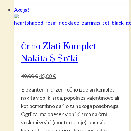
Akcija!
Črno Zlati Komplet
Nakita S Srčki
Izvirna
Trenutna
49,00
€
45,00
€
cena
cena
Eleganten in drzen ročno izdelan komplet
je
je:
nakita v obliki srca, popoln za valentinovo ali
bila:
45,00 €.
kot pomembno darilo za nekoga posebnega.
49,00 €.
Ogrlica ima obesek v obliki srca na črni
voskani vrvici (umetno usnje), kar daje
kompletu sodoben in rahlo drzen videz.