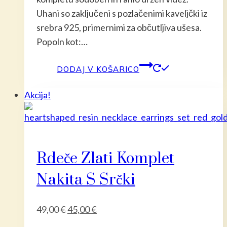
Uhani so zaključeni s pozlačenimi kaveljčki iz
srebra 925, primernimi za občutljiva ušesa.
Popoln kot:…
DODAJ V KOŠARICO
Akcija!
Rdeče Zlati Komplet
Nakita S Srčki
Izvirna
Trenutna
49,00
€
45,00
€
cena
cena