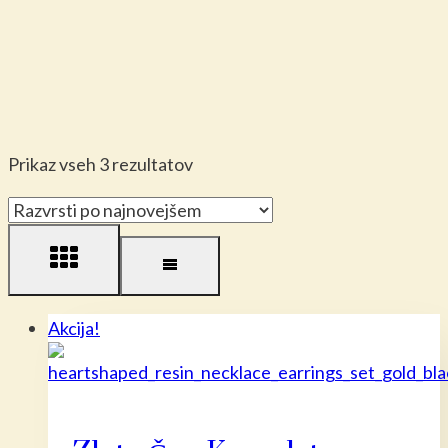
Razvrščeno
Prikaz vseh 3 rezultatov
po
datumu
Akcija!