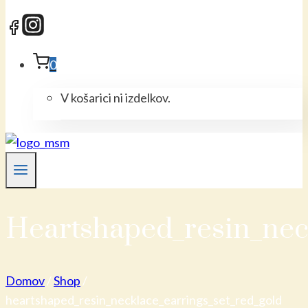
0
V košarici ni izdelkov.
Heartshaped_resin_nec
Domov
/
Shop
/
heartshaped_resin_necklace_earrings_set_red_gold