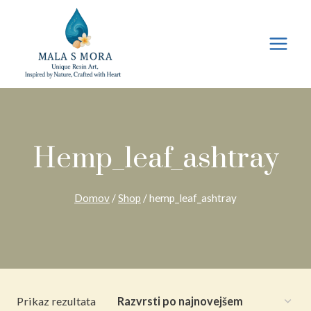
Preskoči
na
vsebino
Hemp_leaf_ashtray
Domov
/
Shop
/
hemp_leaf_ashtray
Prikaz rezultata