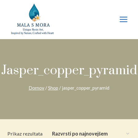
Preskoči
na
vsebino
Jasper_copper_pyramid
Domov
/
Shop
/
jasper_copper_pyramid
Prikaz rezultata