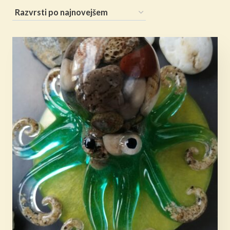
po
datumu