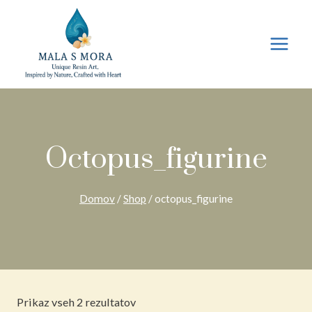
Preskoči
na
vsebino
Octopus_figurine
Domov
/
Shop
/
octopus_figurine
Razvrščeno
Prikaz vseh 2 rezultatov