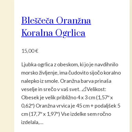
Bleščeča Oranžna
Koralna Ogrlica
15,00
€
Ljubka ogrlica z obeskom, ki jo je navdihnilo
morsko življenje, ima čudovito sijočo koralno
nalepko iz smole. Oranžna barva prinaša
veselje in srečo v vaš svet. 📐Velikost:
Obesek je velik približno 4 x 3 cm (1,57″ x
0,62″) Oranžna vrvica je 45 cm + podaljšek 5
cm (17,7″ x 1,97″) Vse izdelke sem ročno
izdelala,…