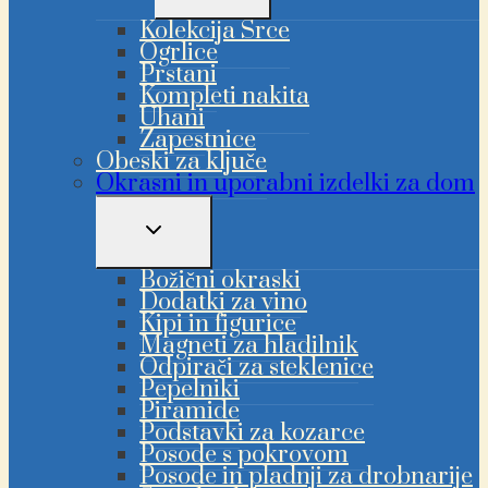
MENIJA
Kolekcija Srce
Ogrlice
Prstani
Kompleti nakita
Uhani
Zapestnice
Obeski za ključe
Okrasni in uporabni izdelki za dom
PREKLAPLJANJE
OTROŠKEGA
MENIJA
Božični okraski
Dodatki za vino
Kipi in figurice
Magneti za hladilnik
Odpirači za steklenice
Pepelniki
Piramide
Podstavki za kozarce
Posode s pokrovom
Posode in pladnji za drobnarije