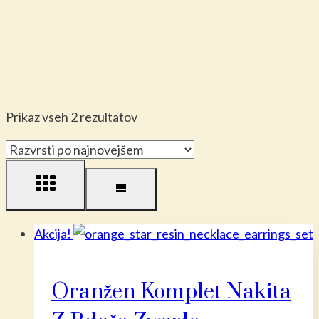
Razvrščeno
Prikaz vseh 2 rezultatov
po
datumu
Akcija!
Oranžen Komplet Nakita