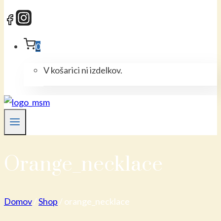
0
V košarici ni izdelkov.
Orange_necklace
Domov
/
Shop
/
orange_necklace