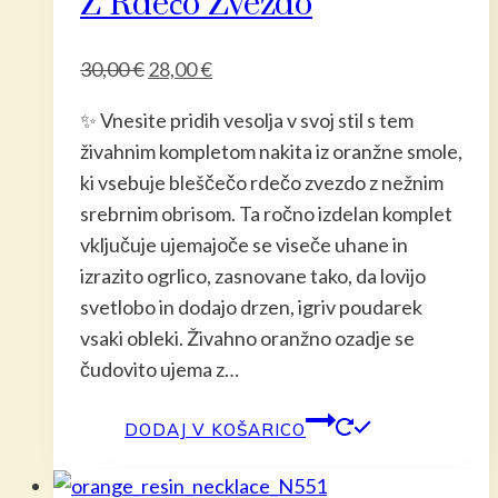
Z Rdečo Zvezdo
Izvirna
Trenutna
30,00
€
28,00
€
cena
cena
✨ Vnesite pridih vesolja v svoj stil s tem
je
je:
živahnim kompletom nakita iz oranžne smole,
bila:
28,00 €.
ki vsebuje bleščečo rdečo zvezdo z nežnim
30,00 €.
srebrnim obrisom. Ta ročno izdelan komplet
vključuje ujemajoče se viseče uhane in
izrazito ogrlico, zasnovane tako, da lovijo
svetlobo in dodajo drzen, igriv poudarek
vsaki obleki. Živahno oranžno ozadje se
čudovito ujema z…
DODAJ V KOŠARICO