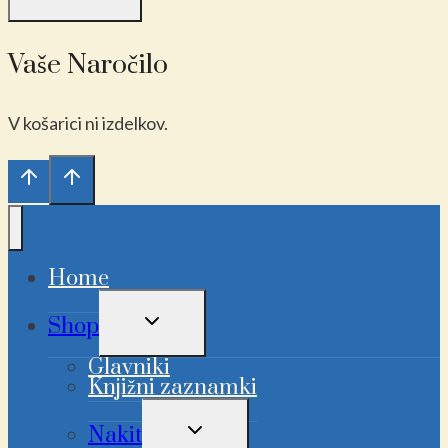
Vaše Naročilo
V košarici ni izdelkov.
Home
PREKLAPLJANJE
Shop
OTROŠKEGA
MENIJA
Glavniki
Knjižni zaznamki
PREKLAPLJANJE
Nakit
OTROŠKEGA