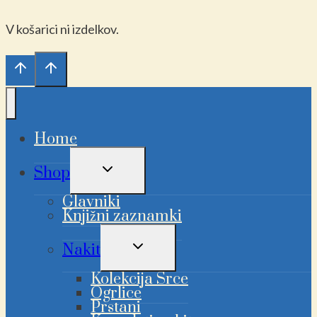
V košarici ni izdelkov.
Home
PREKLAPLJANJE
Shop
OTROŠKEGA
MENIJA
Glavniki
Knjižni zaznamki
PREKLAPLJANJE
Nakit
OTROŠKEGA
MENIJA
Kolekcija Srce
Ogrlice
Prstani