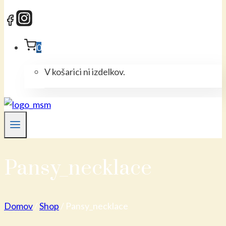
0
V košarici ni izdelkov.
Pansy_necklace
Domov
/
Shop
/
Pansy_necklace