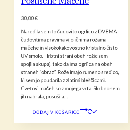
Posušene Mačehe
30,00
€
Naredila sem to čudovito ogrlico z DVEMA
čudovitima pravima vijoličnima rožama
mačehe in visokokakovostno kristalno čisto
UV smolo. Hrbtni strani obeh rožic sem
spojila skupaj, tako da ima ogrlica na obeh
straneh “obraz”. Rože imajo rumeno sredico,
ki sem jo poudarila z zlatimi bleščicami.
Cvetovi mačeh so z mojega vrta. Skrbno sem
jih nabrala, posušila…
DODAJ V KOŠARICO