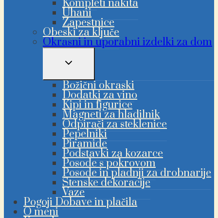
Kompleti nakita
Uhani
Zapestnice
Obeski za ključe
Okrasni in uporabni izdelki za dom
PREKLAPLJANJE
OTROŠKEGA
MENIJA
Božični okraski
Dodatki za vino
Kipi in figurice
Magneti za hladilnik
Odpirači za steklenice
Pepelniki
Piramide
Podstavki za kozarce
Posode s pokrovom
Posode in pladnji za drobnarije
Stenske dekoracije
Vaze
Pogoji Dobave in plačila
O meni