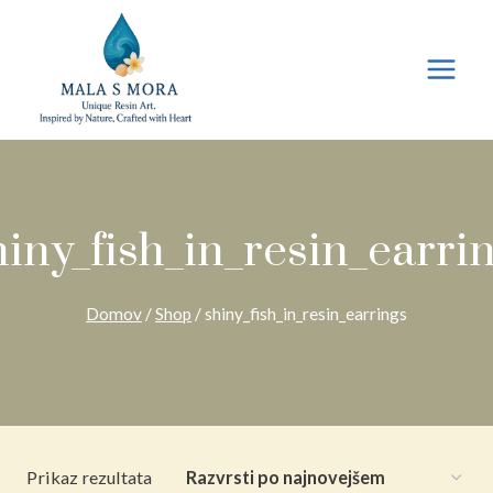
Preskoči
na
vsebino
iny_fish_in_resin_earri
Domov
/
Shop
/
shiny_fish_in_resin_earrings
Prikaz rezultata