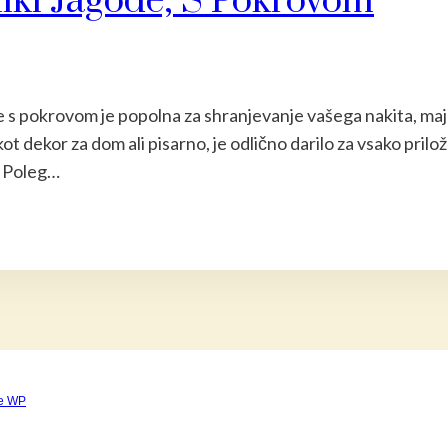
iki Jagode, S Pokrovom
e s pokrovom je popolna za shranjevanje vašega nakita, majh
ot dekor za dom ali pisarno, je odlično darilo za vsako prilož
. Poleg…
e WP