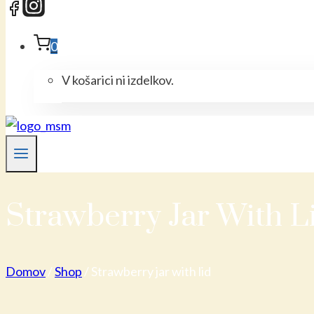
0
V košarici ni izdelkov.
Strawberry Jar With L
Domov
/
Shop
/
Strawberry jar with lid