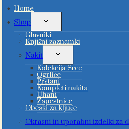
Home
PREKLAPLJANJE
Shop
OTROŠKEGA
MENIJA
Glavniki
Knjižni zaznamki
PREKLAPLJANJE
Nakit
OTROŠKEGA
MENIJA
Kolekcija Srce
Ogrlice
Prstani
Kompleti nakita
Uhani
Zapestnice
Obeski za ključe
Okrasni in uporabni izdelki za