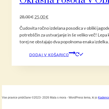
Okrasna Posoda V Obl
Izvirna
Trenutna
28,00
€
25,00
€
cena
cena
Čudovita ročno izdelana posodica v obliki jagod
je
je:
potrebščin za ustvarjanje in še veliko več! Lepa k
bila:
25,00 €.
torej ne obstajajo dva popolnoma enaka izdelka
28,00 €.
DODAJ V KOŠARICO
Vse pravice pridržane ©2023- 2026 Mala s mora - WordPress tema, ki jo
Kadenc