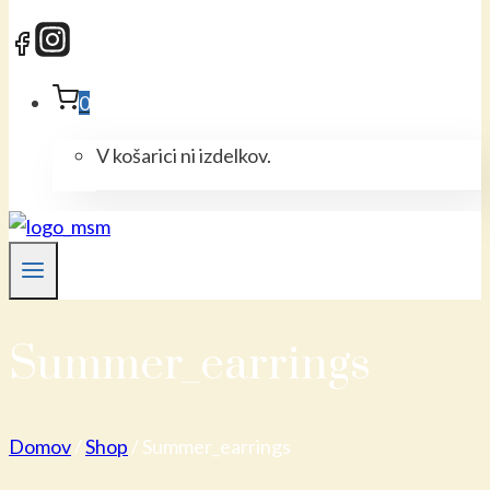
0
V košarici ni izdelkov.
Summer_earrings
Domov
/
Shop
/
Summer_earrings