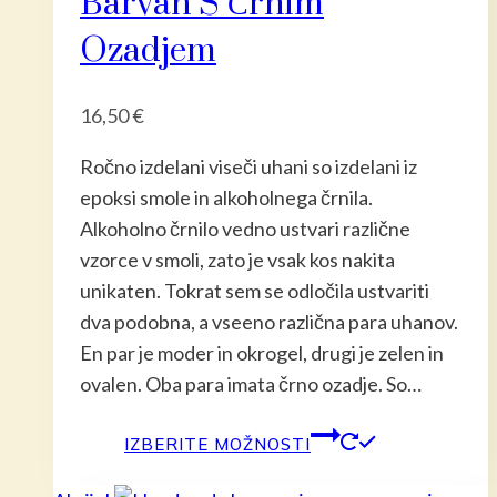
Barvah S Črnim
Ozadjem
16,50
€
Ročno izdelani viseči uhani so izdelani iz
epoksi smole in alkoholnega črnila.
Alkoholno črnilo vedno ustvari različne
vzorce v smoli, zato je vsak kos nakita
unikaten. Tokrat sem se odločila ustvariti
dva podobna, a vseeno različna para uhanov.
En par je moder in okrogel, drugi je zelen in
ovalen. Oba para imata črno ozadje. So…
Ta
IZBERITE MOŽNOSTI
izdelek
ima