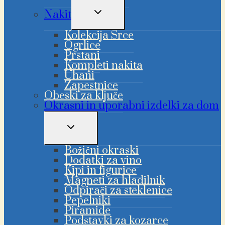
PREKLAPLJANJE
Nakit
OTROŠKEGA
MENIJA
Kolekcija Srce
Ogrlice
Prstani
Kompleti nakita
Uhani
Zapestnice
Obeski za ključe
Okrasni in uporabni izdelki za dom
PREKLAPLJANJE
OTROŠKEGA
MENIJA
Božični okraski
Dodatki za vino
Kipi in figurice
Magneti za hladilnik
Odpirači za steklenice
Pepelniki
Piramide
Podstavki za kozarce