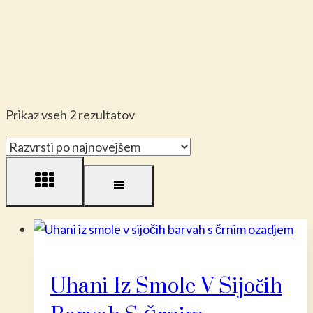
Razvrščeno
Prikaz vseh 2 rezultatov
po
datumu
Uhani Iz Smole V Sijočih