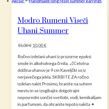
Akcija!
več
različic.
Modro Rumeni Viseči
Možnost
lahko
Uhani Summer
izberete
na
Izvirna
Trenutna
15,00
€
10,00
€
strani
cena
cena
izdelka
Ročno izdelani uhani iz prozorne epoksi
je
je:
smole in alkoholnega črnila. 📐Celotna
bila:
10,00 €.
dolžina uhanov je 9 cm Kaveljčki so iz
15,00 €.
nerjavečega jekla. SKRBITE ZA ročno
izdelan nakit Prosimo, hranite na suhem
mestu in se izogibajte dolgotrajni
neposredni sončni svetlobi, vodi, kemikalijam
in parfumom, da ohranite lepoto nakita ✦