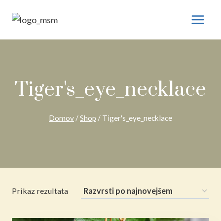
Preskoči
na
vsebino
Tiger's_eye_necklace
Domov
/
Shop
/
Tiger's_eye_necklace
Prikaz rezultata