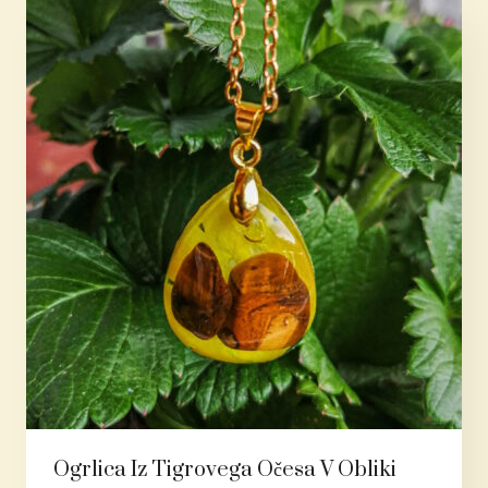
Ogrlica Iz Tigrovega Očesa V Obliki