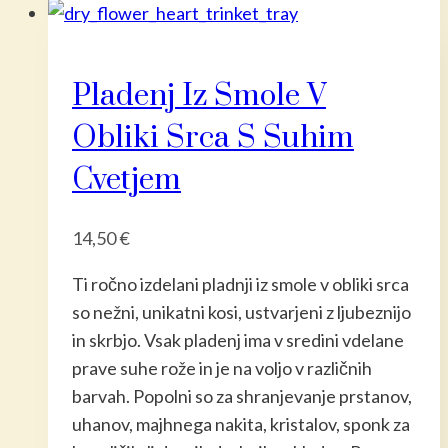
Pladenj Iz Smole V
Obliki Srca S Suhim
Cvetjem
14,50
€
Ti ročno izdelani pladnji iz smole v obliki srca
so nežni, unikatni kosi, ustvarjeni z ljubeznijo
in skrbjo. Vsak pladenj ima v sredini vdelane
prave suhe rože in je na voljo v različnih
barvah. Popolni so za shranjevanje prstanov,
uhanov, majhnega nakita, kristalov, sponk za