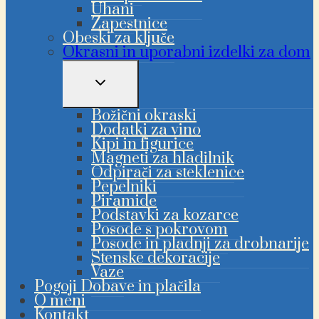
Uhani
Zapestnice
Obeski za ključe
Okrasni in uporabni izdelki za dom
PREKLAPLJANJE
OTROŠKEGA
MENIJA
Božični okraski
Dodatki za vino
Kipi in figurice
Magneti za hladilnik
Odpirači za steklenice
Pepelniki
Piramide
Podstavki za kozarce
Posode s pokrovom
Posode in pladnji za drobnarije
Stenske dekoracije
Vaze
Pogoji Dobave in plačila
O meni
Kontakt