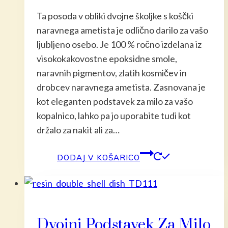
Ta posoda v obliki dvojne školjke s koščki
naravnega ametista je odlično darilo za vašo
ljubljeno osebo. Je 100 % ročno izdelana iz
visokokakovostne epoksidne smole,
naravnih pigmentov, zlatih kosmičev in
drobcev naravnega ametista. Zasnovana je
kot eleganten podstavek za milo za vašo
kopalnico, lahko pa jo uporabite tudi kot
držalo za nakit ali za…
DODAJ V KOŠARICO
Dvojni Podstavek Za Milo