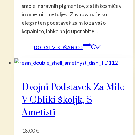
smole, naravnih pigmentov, zlatih kosmičev
in umetnih metuljev. Zasnovana je kot
eleganten podstavek za milo za vašo
kopalnico, lahko pa jo uporabite…
DODAJ V KOŠARICO
Dvojni Podstavek Za Milo
V Obliki Školjk, S
Ametisti
18,00
€