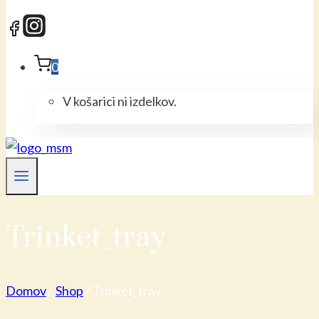
0
V košarici ni izdelkov.
Trinket_tray
Domov
/
Shop
/
Trinket_tray