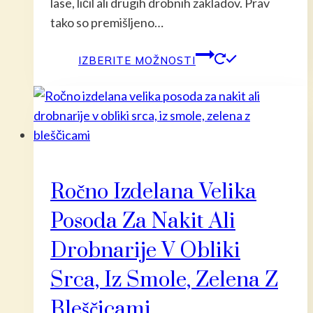
lase, ličil ali drugih drobnih zakladov. Prav
tako so premišljeno…
Ta
IZBERITE MOŽNOSTI
izdelek
ima
več
različic.
Možnost
lahko
Ročno Izdelana Velika
izberete
na
Posoda Za Nakit Ali
strani
Drobnarije V Obliki
izdelka
Srca, Iz Smole, Zelena Z
Bleščicami