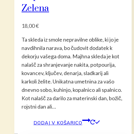
Zelena
18,00
€
Ta skleda iz smole nepravilne oblike, ki jo je
navdihnila narava, bo čudovit dodatek k
dekorju vašega doma. Majhna skleda je kot
nalašč za shranjevanje nakita, potpourija,
kovancev, ključev, denarja, sladkarij ali
karkoli želite. Unikatna umetnina za vašo
dnevno sobo, kuhinjo, kopalnico ali spalnico.
Kot nalašč za darilo za materinski dan, božič,
rojstni dan ali…
DODAJ V KOŠARICO