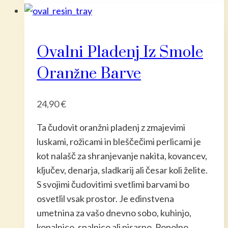
Ovalni Pladenj Iz Smole
Oranžne Barve
24,90
€
Ta čudovit oranžni pladenj z zmajevimi
luskami, rožicami in bleščečimi perlicami je
kot nalašč za shranjevanje nakita, kovancev,
ključev, denarja, sladkarij ali česar koli želite.
S svojimi čudovitimi svetlimi barvami bo
osvetlil vsak prostor. Je edinstvena
umetnina za vašo dnevno sobo, kuhinjo,
kopalnico, spalnico ali pisarno. Popolno