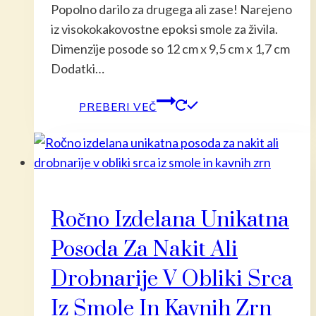
Popolno darilo za drugega ali zase! Narejeno
iz visokokakovostne epoksi smole za živila.
Dimenzije posode so 12 cm x 9,5 cm x 1,7 cm
Dodatki…
PREBERI VEČ
Ročno Izdelana Unikatna
Posoda Za Nakit Ali
Drobnarije V Obliki Srca
Iz Smole In Kavnih Zrn