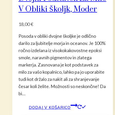
V Obliki Školjk, Moder
18,00
€
Posoda v obliki dvojne školjke je odlično
darilo za ljubitelje morja in oceanov. Je 100%
ročno izdelana iz visokokakovostne epoksi
smole, naravnih pigmentov in zlatega
markerja. Zasnovana je kot podstavek za
milo za vašo kopalnico, lahko pa jo uporabite
tudi kot držalo za nakit ali za shranjevanje
česar koli želite. Možnosti so neskončne! Da
bi…
DODAJ V KOŠARICO