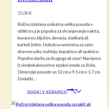
15,00
€
Ročno izdelana unikatna velika posoda v
obliki srca je popolna za shranjevanje nakita,
kovancev, ključev, denarja, sladkarij ali
karkoli želite. Unikatna umetnina za vašo
dnevno sobo, kuhinjo, kopalnico ali spalnico.
Popolno darilo za drugega ali zase! Narejeno
iz visokokakovostne epoksi smole za živila.
Dimenzije posode so 12 cm x 9,5 cm x 1,7 cm
Dodatki…
DODAJ V KOŠARICO