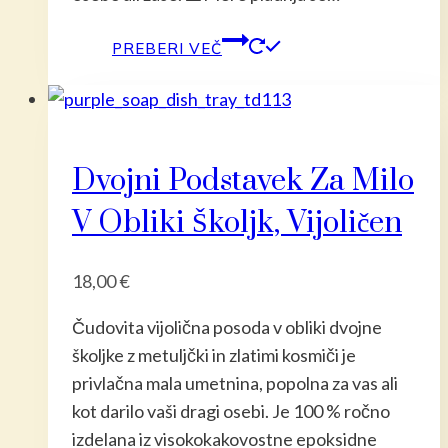
PREBERI VEČ
Dvojni Podstavek Za Milo
V Obliki Školjk, Vijoličen
18,00
€
Čudovita vijolična posoda v obliki dvojne
školjke z metuljčki in zlatimi kosmiči je
privlačna mala umetnina, popolna za vas ali
kot darilo vaši dragi osebi. Je 100 % ročno
izdelana iz visokokakovostne epoksidne