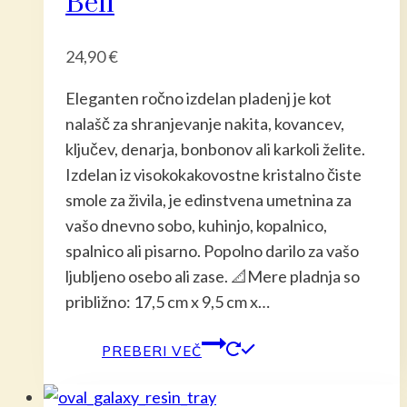
Beli
24,90
€
Eleganten ročno izdelan pladenj je kot
nalašč za shranjevanje nakita, kovancev,
ključev, denarja, bonbonov ali karkoli želite.
Izdelan iz visokokakovostne kristalno čiste
smole za živila, je edinstvena umetnina za
vašo dnevno sobo, kuhinjo, kopalnico,
spalnico ali pisarno. Popolno darilo za vašo
ljubljeno osebo ali zase. 📐Mere pladnja so
približno: 17,5 cm x 9,5 cm x…
PREBERI VEČ