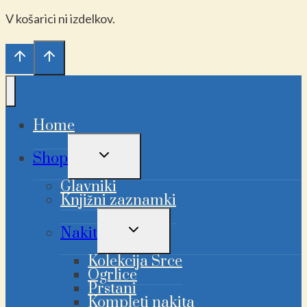
V košarici ni izdelkov.
Home
PREKLAPLJANJE
Shop
OTROŠKEGA
MENIJA
Glavniki
Knjižni zaznamki
PREKLAPLJANJE
Nakit
OTROŠKEGA
MENIJA
Kolekcija Srce
Ogrlice
Prstani
Kompleti nakita