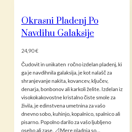
Okrasni Pladenj Po
Navdihu Galaksije
24,90
€
Čudovit in unikaten ročno izdelan pladenj, ki
ga je navdihnila galaksija, je kot nalašč za
shranjevanje nakita, kovancev, ključev,
denarja, bonbonov ali karkoli želite. Izdelan iz
visokokakovostne kristalno čiste smole za
živila, je edinstvena umetnina za vašo
dnevno sobo, kuhinjo, kopalnico, spalnico ali
pisarno. Popolno darilo za vašo ljubljeno
osebo ali zase. 📐Mere pladnja so…