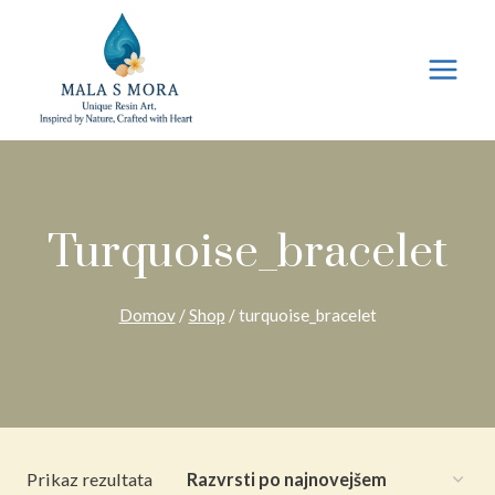
Preskoči
na
vsebino
Turquoise_bracelet
Domov
/
Shop
/
turquoise_bracelet
Prikaz rezultata