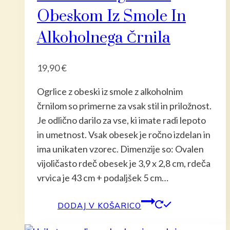
Obeskom Iz Smole In
Alkoholnega Črnila
19,90
€
Ogrlice z obeski iz smole z alkoholnim
črnilom so primerne za vsak stil in priložnost.
Je odlično darilo za vse, ki imate radi lepoto
in umetnost. Vsak obesek je ročno izdelan in
ima unikaten vzorec. Dimenzije so: Ovalen
vijoličasto rdeč obesek je 3,9 x 2,8 cm, rdeča
vrvica je 43 cm + podaljšek 5 cm…
DODAJ V KOŠARICO