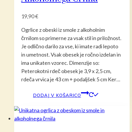
19,90
€
Ogrlice z obeski iz smole z alkoholnim
črnilom so primerne za vsak stil in priložnost.
Je odlično darilo za vse, ki imate radi lepoto
in umetnost. Vsak obesek je ročno izdelan in
ima unikaten vzorec. Dimenzije so:
Peterokotni rdeč obesek je 3,9 x 2,5 cm,
rdeča vrvica je 43 cm + podaljšek 5 cm Ker…
DODAJ V KOŠARICO