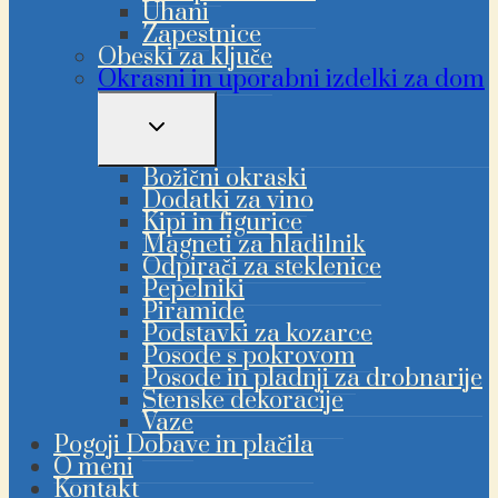
Uhani
Zapestnice
Obeski za ključe
Okrasni in uporabni izdelki za dom
PREKLAPLJANJE
OTROŠKEGA
MENIJA
Božični okraski
Dodatki za vino
Kipi in figurice
Magneti za hladilnik
Odpirači za steklenice
Pepelniki
Piramide
Podstavki za kozarce
Posode s pokrovom
Posode in pladnji za drobnarije
Stenske dekoracije
Vaze
Pogoji Dobave in plačila
O meni
Kontakt