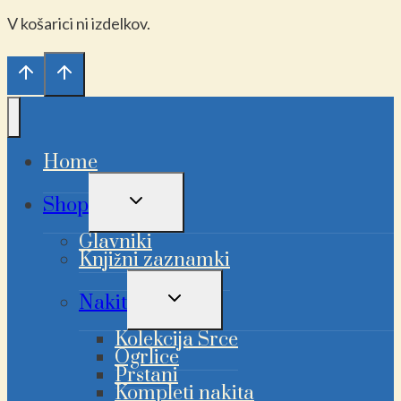
V košarici ni izdelkov.
Home
PREKLAPLJANJE
Shop
OTROŠKEGA
MENIJA
Glavniki
Knjižni zaznamki
PREKLAPLJANJE
Nakit
OTROŠKEGA
MENIJA
Kolekcija Srce
Ogrlice
Prstani
Kompleti nakita