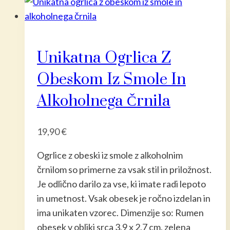
Unikatna Ogrlica Z
Obeskom Iz Smole In
Alkoholnega Črnila
19,90
€
Ogrlice z obeski iz smole z alkoholnim
črnilom so primerne za vsak stil in priložnost.
Je odlično darilo za vse, ki imate radi lepoto
in umetnost. Vsak obesek je ročno izdelan in
ima unikaten vzorec. Dimenzije so: Rumen
obesek v obliki srca 3,9 x 2,7 cm, zelena