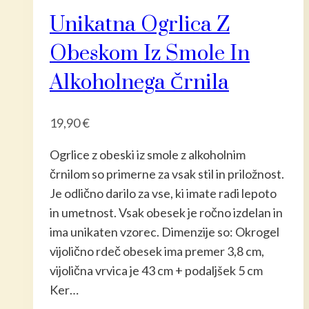
Unikatna Ogrlica Z
Obeskom Iz Smole In
Alkoholnega Črnila
19,90
€
Ogrlice z obeski iz smole z alkoholnim
črnilom so primerne za vsak stil in priložnost.
Je odlično darilo za vse, ki imate radi lepoto
in umetnost. Vsak obesek je ročno izdelan in
ima unikaten vzorec. Dimenzije so: Okrogel
vijolično rdeč obesek ima premer 3,8 cm,
vijolična vrvica je 43 cm + podaljšek 5 cm
Ker…