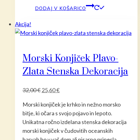
DODAJ V KOŠARICO
Akcija!
Morski Konjiček Plavo-
Zlata Stenska Dekoracija
Izvirna
Trenutna
32,00
€
25,60
€
cena
cena
Morski konjiček je krhko in nežno morsko
je
je:
bitje, ki očara s svojo pojavo in lepoto.
bila:
25,60 €.
Unikatna ročno izdelana stenska dekoracija
32,00 €.
morski konjiček v čudovitih oceanskih
barvah bo v vaš dom ali pisarno prinesla