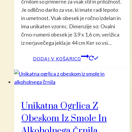
črnilom so primerne za vsak stil in priložnost.
Je odlično darilo za vse, ki imate radi lepoto
in umetnost. Vsak obesek je ročno izdelan in
ima unikaten vzorec. Dimenzije so: Ovalni
črno-rumeni obesek je 3,9 x 1,6 cm, verižica
iz nerjavečega jekla je 44 cm Ker so vsi…
DODAJ V KOŠARICO
Unikatna Ogrlica Z
Obeskom Iz Smole In
Alkoholnega Črnila