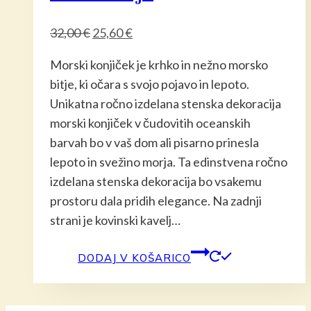
Izvirna
Trenutna
32,00
€
25,60
€
cena
cena
Morski konjiček je krhko in nežno morsko
je
je:
bitje, ki očara s svojo pojavo in lepoto.
bila:
25,60 €.
Unikatna ročno izdelana stenska dekoracija
32,00 €.
morski konjiček v čudovitih oceanskih
barvah bo v vaš dom ali pisarno prinesla
lepoto in svežino morja. Ta edinstvena ročno
izdelana stenska dekoracija bo vsakemu
prostoru dala pridih elegance. Na zadnji
strani je kovinski kavelj…
DODAJ V KOŠARICO