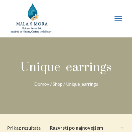
Preskoči
na
vsebino
Unique_earrings
Domov
/
Shop
/
Unique_earrings
Prikaz rezultata