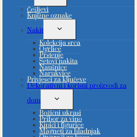
PODMENI
Češljevi
Knjižne oznake
UKLJUČI/ISKLJUČI
Nakit
PODMENI
Kolekcija srca
Ogrlice
Prstenje
Setovi nakita
Naušnice
Narukvice
Privjesci za ključeve
Dekorativni i korisni proizvodi za
UKLJUČI/ISKLJUČI
dom
PODMENI
Božićni ukrasi
Pribor za vino
Kipići i figurice
Magneti za hladnjak