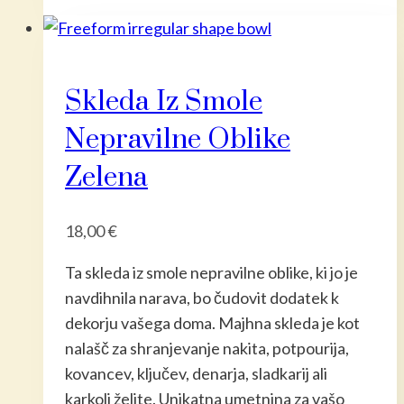
Skleda Iz Smole
Nepravilne Oblike
Zelena
18,00
€
Ta skleda iz smole nepravilne oblike, ki jo je
navdihnila narava, bo čudovit dodatek k
dekorju vašega doma. Majhna skleda je kot
nalašč za shranjevanje nakita, potpourija,
kovancev, ključev, denarja, sladkarij ali
karkoli želite. Unikatna umetnina za vašo