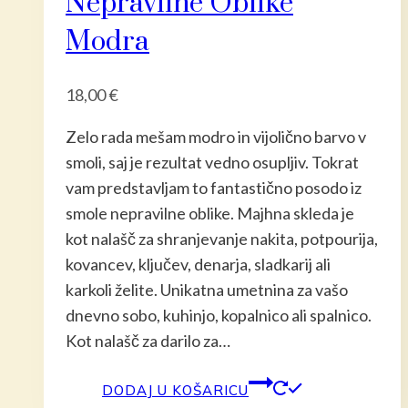
Nepravilne Oblike
Modra
18,00
€
Zelo rada mešam modro in vijolično barvo v
smoli, saj je rezultat vedno osupljiv. Tokrat
vam predstavljam to fantastično posodo iz
smole nepravilne oblike. Majhna skleda je
kot nalašč za shranjevanje nakita, potpourija,
kovancev, ključev, denarja, sladkarij ali
karkoli želite. Unikatna umetnina za vašo
dnevno sobo, kuhinjo, kopalnico ali spalnico.
Kot nalašč za darilo za…
DODAJ U KOŠARICU