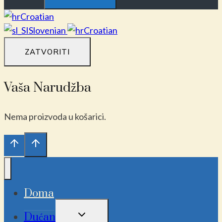
Croatian
Slovenian
Croatian
ZATVORITI
Vaša Narudžba
Nema proizvoda u košarici.
Doma
UKLJUČI/ISKLJUČI
Dućan