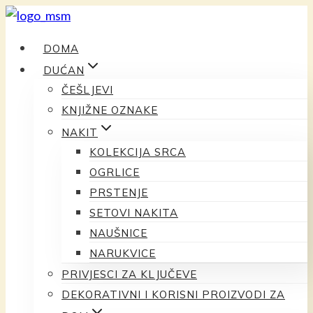
Preskoči
na
DOMA
sadržaj
DUĆAN
ČEŠLJEVI
KNJIŽNE OZNAKE
NAKIT
KOLEKCIJA SRCA
OGRLICE
PRSTENJE
SETOVI NAKITA
NAUŠNICE
NARUKVICE
PRIVJESCI ZA KLJUČEVE
DEKORATIVNI I KORISNI PROIZVODI ZA