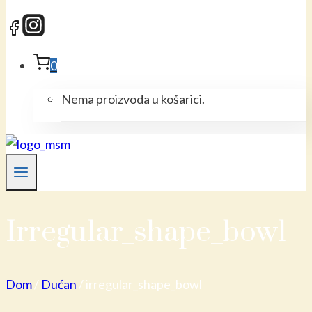
0
Nema proizvoda u košarici.
Irregular_shape_bowl
Dom
/
Dućan
/
irregular_shape_bowl