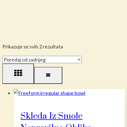
Poredano
Prikazuje se svih 2 rezultata
po
najnovijem
Skleda Iz Smole