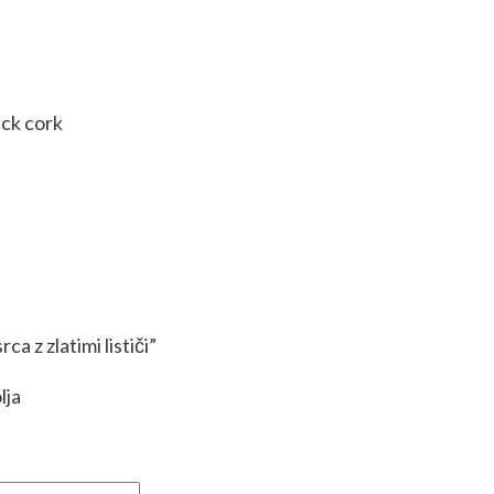
ack cork
ca z zlatimi lističi”
lja