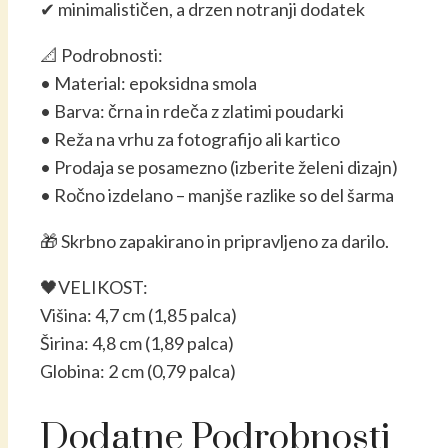
✔ minimalističen, a drzen notranji dodatek
📐 Podrobnosti:
• Material: epoksidna smola
• Barva: črna in rdeča z zlatimi poudarki
• Reža na vrhu za fotografijo ali kartico
• Prodaja se posamezno (izberite želeni dizajn)
• Ročno izdelano – manjše razlike so del šarma
🎁 Skrbno zapakirano in pripravljeno za darilo.
🖤VELIKOST:
Višina: 4,7 cm (1,85 palca)
Širina: 4,8 cm (1,89 palca)
Globina: 2 cm (0,79 palca)
Dodatne Podrobnosti