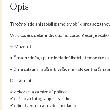
Opis
z
zlatimi
lističi
Ti ročno izdelani stojali iz smole v obliki srca so zas
količina
Vsak kos je izdelan individualno, zaradi česar je vsako
✨ Možnosti:
• Črna in rdeča, s pluto in zlatimi lističi – temno črn
• Črna z zlatimi lističi in bleščicami – elegantna črna s
Odlično kot:
✔ dekoracija za mizo ali polico
✔ držalo za fotografije ali vizitke
✔ edinstveno ročno izdelano darilo