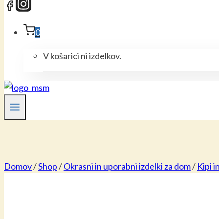
0
V košarici ni izdelkov.
Domov
/
Shop
/
Okrasni in uporabni izdelki za dom
/
Kipi i