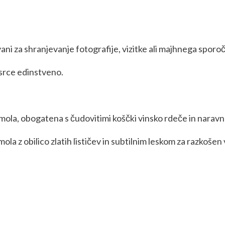
novani za shranjevanje fotografije, vizitke ali majhnega sporo
 srce edinstveno.
a smola, obogatena s čudovitimi koščki vinsko rdeče in naravn
mola z obilico zlatih lističev in subtilnim leskom za razkošen