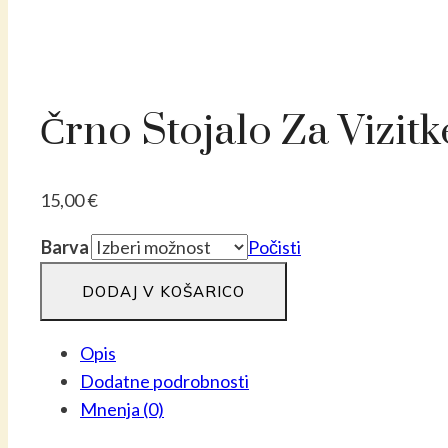
Črno Stojalo Za Vizitke
15,00
€
Barva
Počisti
Črno
DODAJ V KOŠARICO
stojalo
za
Opis
vizitke
Dodatne podrobnosti
v
Mnenja (0)
obliki
srca