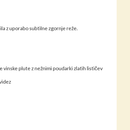
čila z uporabo subtilne zgornje reže.
e vinske plute z nežnimi poudarki zlatih lističev
 videz