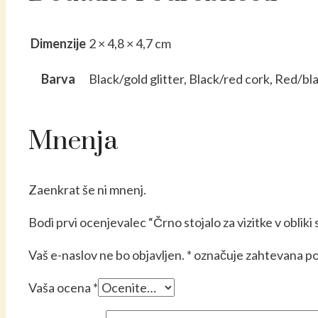
Dimenzije
2 × 4,8 × 4,7 cm
Barva
Black/gold glitter, Black/red cork, Red/bl
Mnenja
Zaenkrat še ni mnenj.
Bodi prvi ocenjevalec “Črno stojalo za vizitke v obliki sr
Vaš e-naslov ne bo objavljen.
*
označuje zahtevana po
Vaša ocena
*