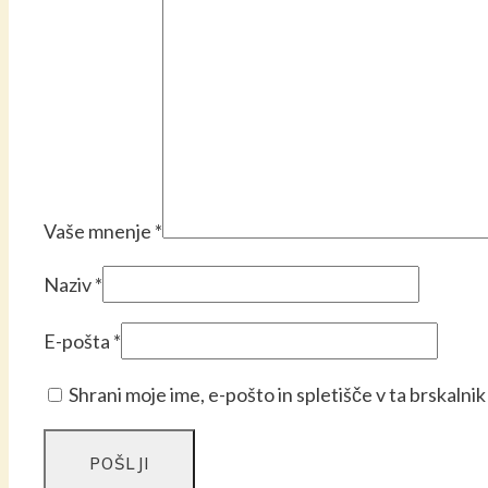
Vaše mnenje
*
Naziv
*
E-pošta
*
Shrani moje ime, e-pošto in spletišče v ta brskalni