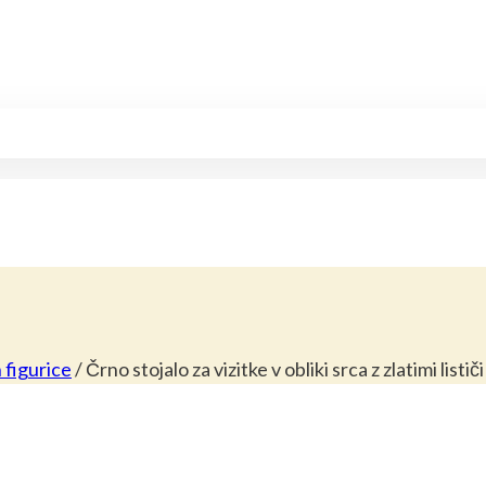
n figurice
/
Črno stojalo za vizitke v obliki srca z zlatimi lističi