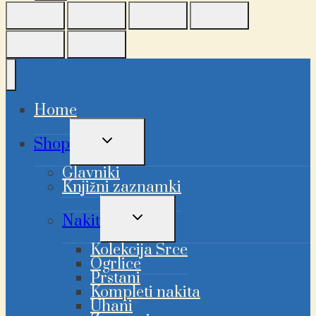
Home
PREKLAPLJANJE
Shop
OTROŠKEGA
MENIJA
Glavniki
Knjižni zaznamki
PREKLAPLJANJE
Nakit
OTROŠKEGA
MENIJA
Kolekcija Srce
Ogrlice
Prstani
Kompleti nakita
Uhani