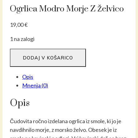
Ogrlica Modro Morje Z Želvico
19,00
€
1 na zalogi
Ogrlica
DODAJ V KOŠARICO
modro
morje
Opis
z
Mnenja (0)
želvico
količina
Opis
Čudovita ročno izdelana ogrlica iz smole, ki jo je
navdihnilo morje, z morsko želvo.
Obesek je iz