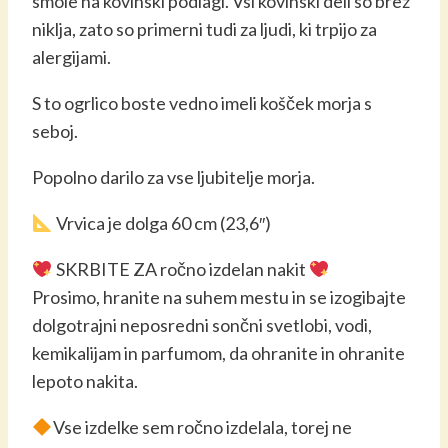
smole na kovinski podlagi.
Vsi kovinski deli so brez
niklja, zato so primerni tudi za ljudi, ki trpijo za
alergijami.
S to ogrlico boste vedno imeli košček morja s
seboj.
Popolno darilo za vse ljubitelje morja.
Vrvica je dolga 60 cm (23,6″)
SKRBITE ZA ročno izdelan nakit
Prosimo, hranite na suhem mestu in se izogibajte
dolgotrajni neposredni sončni svetlobi, vodi,
kemikalijam in parfumom, da ohranite in ohranite
lepoto nakita.
Vse izdelke sem ročno izdelala, torej ne