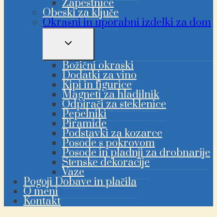
Zapestnice
Obeski za ključe
Okrasni in uporabni izdelki za dom
PREKLAPLJANJE
OTROŠKEGA
MENIJA
Božični okraski
Dodatki za vino
Kipi in figurice
Magneti za hladilnik
Odpirači za steklenice
Pepelniki
Piramide
Podstavki za kozarce
Posode s pokrovom
Posode in pladnji za drobnarije
Stenske dekoracije
Vaze
Pogoji Dobave in plačila
O meni
Kontakt