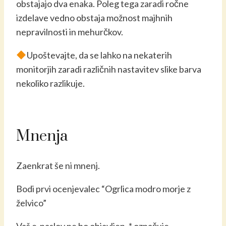
obstajajo dva enaka. Poleg tega zaradi ročne
izdelave vedno obstaja možnost majhnih
nepravilnosti in mehurčkov.
Upoštevajte, da se lahko na nekaterih
monitorjih zaradi različnih nastavitev slike barva
nekoliko razlikuje.
Mnenja
Zaenkrat še ni mnenj.
Bodi prvi ocenjevalec “Ogrlica modro morje z
želvico”
Vaš e-naslov ne bo objavljen.
*
označuje