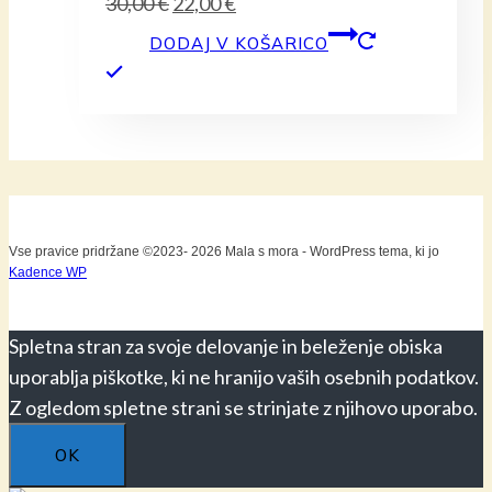
Izvirna
Trenutna
30,00
€
22,00
€
cena
cena
DODAJ V KOŠARICO
je
je:
bila:
22,00 €.
30,00 €.
Vse pravice pridržane ©2023- 2026 Mala s mora - WordPress tema, ki jo
Kadence WP
Spletna stran za svoje delovanje in beleženje obiska
uporablja piškotke, ki ne hranijo vaših osebnih podatkov.
Z ogledom spletne strani se strinjate z njihovo uporabo.
OK