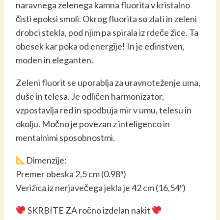
naravnega zelenega kamna fluorita v kristalno
čisti epoksi smoli. Okrog fluorita so zlati in zeleni
drobci stekla, pod njim pa spirala iz rdeče žice. Ta
obesek kar poka od energije! In je edinstven,
moden in eleganten.
Zeleni fluorit se uporablja za uravnoteženje uma,
duše in telesa. Je odličen harmonizator,
vzpostavlja red in spodbuja mir v umu, telesu in
okolju. Močno je povezan z inteligenco in
mentalnimi sposobnostmi.
Dimenzije:
Premer obeska 2,5 cm (0.98″)
Verižica iz nerjavečega jekla je 42 cm (16,54″)
SKRBITE ZA ročno izdelan nakit