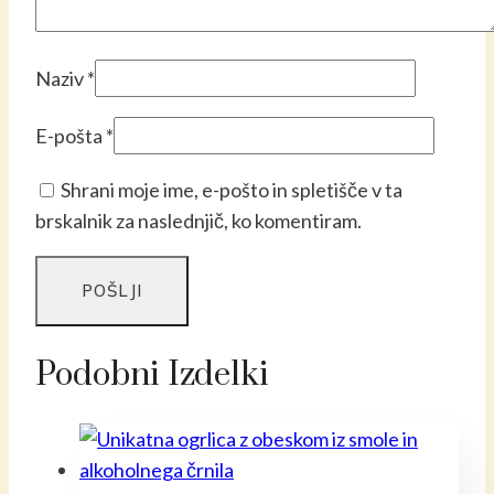
Naziv
*
E-pošta
*
Shrani moje ime, e-pošto in spletišče v ta
brskalnik za naslednjič, ko komentiram.
Podobni Izdelki