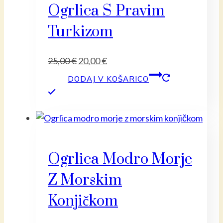
Ogrlica S Pravim
Turkizom
Izvirna
Trenutna
25,00
€
20,00
€
cena
cena
DODAJ V KOŠARICO
je
je:
bila:
20,00 €.
25,00 €.
Ogrlica Modro Morje
Z Morskim
Konjičkom