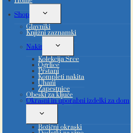
Home
PREKLAPLJANJE
Shop
OTROŠKEGA
MENIJA
Glavniki
Knjižni zaznamki
PREKLAPLJANJE
Nakit
OTROŠKEGA
MENIJA
Kolekcija Srce
Ogrlice
Prstani
Kompleti nakita
Uhani
Zapestnice
Obeski za ključe
Okrasni in uporabni izdelki za dom
PREKLAPLJANJE
OTROŠKEGA
MENIJA
Božični okraski