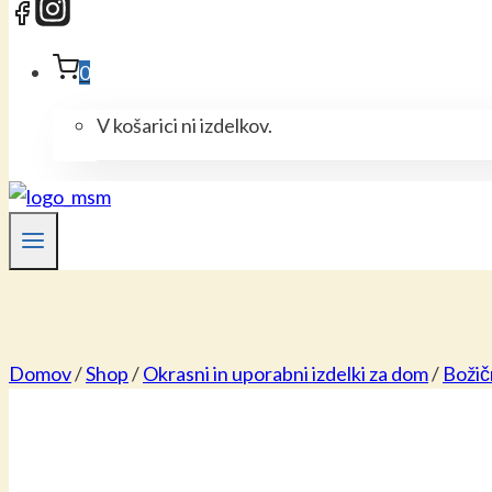
0
V košarici ni izdelkov.
Domov
/
Shop
/
Okrasni in uporabni izdelki za dom
/
Božič