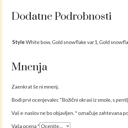
Dodatne Podrobnosti
Style
White bow, Gold snowflake var1, Gold snowfla
Mnenja
Zaenkrat še ni mnenj.
Bodi prvi ocenjevalec “Božični okrasi iz smole, s pentlj
Vaš e-naslov ne bo objavljen.
*
označuje zahtevana po
Vaša ocena
*