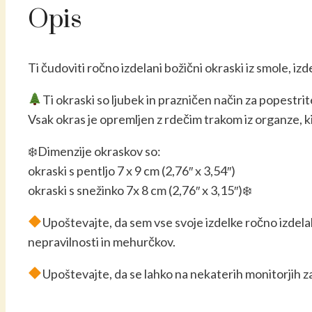
Opis
snežinko
količina
Ti čudoviti ročno izdelani božični okraski iz smole, iz
Ti okraski so ljubek in prazničen način za popestr
Vsak okras je opremljen z rdečim trakom iz organze, k
❄️Dimenzije okraskov so:
okraski s pentljo 7 x 9 cm (2,76″ x 3,54″)
okraski s snežinko 7x 8 cm (2,76″ x 3,15″)❄️
Upoštevajte, da sem vse svoje izdelke ročno izdela
nepravilnosti in mehurčkov.
Upoštevajte, da se lahko na nekaterih monitorjih zar