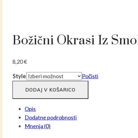
Božični Okrasi Iz Smol
8,20
€
Style
Počisti
Božični
DODAJ V KOŠARICO
okrasi
iz
Opis
smole,
Dodatne podrobnosti
s
Mnenja (0)
pentljo
ali