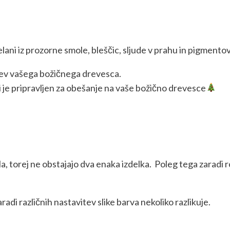
delani iz prozorne smole, bleščic, sljude v prahu in pigmento
itev vašega božičnega drevesca.
i je pripravljen za obešanje na vaše božično drevesce
la, torej ne obstajajo dva enaka izdelka. Poleg tega zarad
adi različnih nastavitev slike barva nekoliko razlikuje.