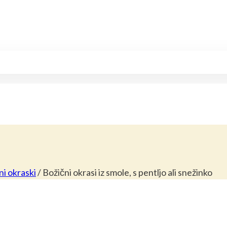
ni okraski
/
Božični okrasi iz smole, s pentljo ali snežinko