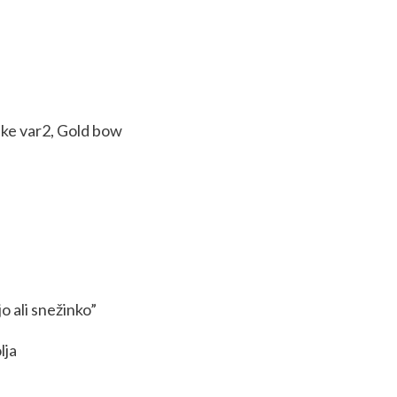
ke var2, Gold bow
o ali snežinko”
lja