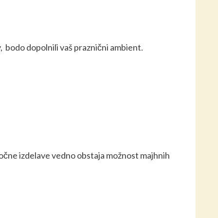
v,
bodo dopolnili vaš praznični ambient
.
i ročne izdelave vedno obstaja možnost majhnih