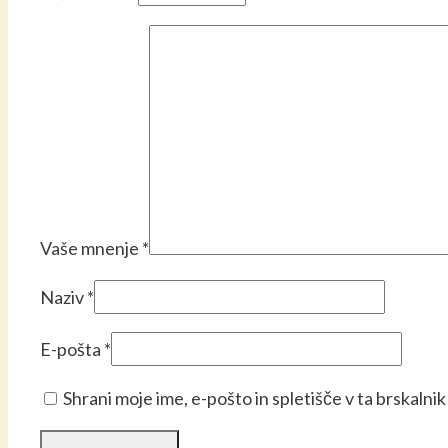
Vaše mnenje
*
Naziv
*
E-pošta
*
Shrani moje ime, e-pošto in spletišče v ta brskalni