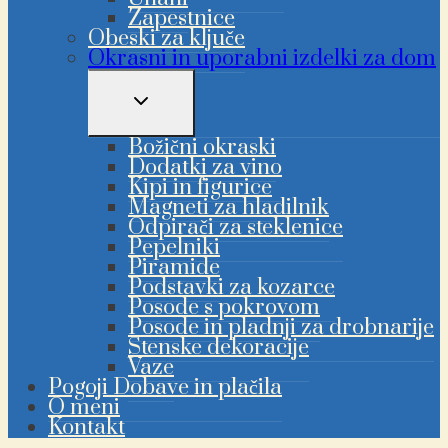
Zapestnice
Obeski za ključe
Okrasni in uporabni izdelki za dom
PREKLAPLJANJE
OTROŠKEGA
MENIJA
Božični okraski
Dodatki za vino
Kipi in figurice
Magneti za hladilnik
Odpirači za steklenice
Pepelniki
Piramide
Podstavki za kozarce
Posode s pokrovom
Posode in pladnji za drobnarije
Stenske dekoracije
Vaze
Pogoji Dobave in plačila
O meni
Kontakt