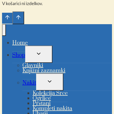
V košarici ni izdelkov.
Home
PREKLAPLJANJE
Shop
OTROŠKEGA
MENIJA
Glavniki
Knjižni zaznamki
PREKLAPLJANJE
Nakit
OTROŠKEGA
MENIJA
Kolekcija Srce
Ogrlice
Prstani
Kompleti nakita
Uhani