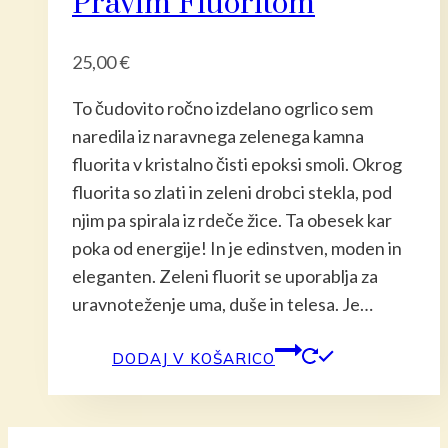
Pravim Fluoritom
25,00
€
To čudovito ročno izdelano ogrlico sem
naredila iz naravnega zelenega kamna
fluorita v kristalno čisti epoksi smoli. Okrog
fluorita so zlati in zeleni drobci stekla, pod
njim pa spirala iz rdeče žice. Ta obesek kar
poka od energije! In je edinstven, moden in
eleganten. Zeleni fluorit se uporablja za
uravnoteženje uma, duše in telesa. Je…
DODAJ V KOŠARICO