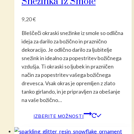
Snežinka Iz Smole
izberete
na
9,20
€
strani
izdelka
Bleščeči okraski snežinke iz smole so odlična
ideja za darilo za božično in praznično
dekoracijo. Je odlično darilo za ljubitelje
snežink in idealno za popestritev božičnega
vzdušja. Ti okraski so ljubek in prazničen
način za popestritev vašega božičnega
drevesca. Vsak okras je opremljen z zlato
tanko girlando, in je pripravljen za obešanje
na vaše božično…
Ta
IZBERITE MOŽNOSTI
izdelek
ima