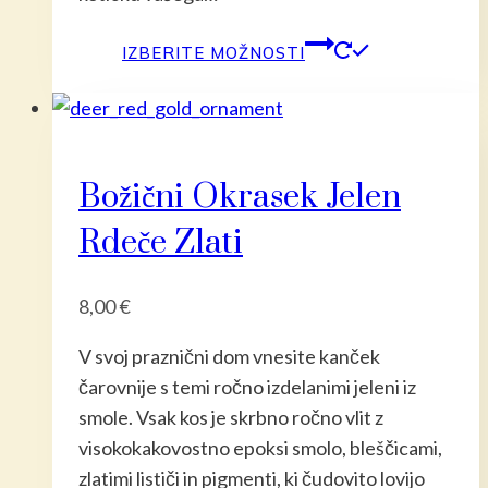
Ta
IZBERITE MOŽNOSTI
izdelek
ima
več
različic.
Božični Okrasek Jelen
Možnost
lahko
Rdeče Zlati
izberete
na
8,00
€
strani
izdelka
V svoj praznični dom vnesite kanček
čarovnije s temi ročno izdelanimi jeleni iz
smole. Vsak kos je skrbno ročno vlit z
visokokakovostno epoksi smolo, bleščicami,
zlatimi lističi in pigmenti, ki čudovito lovijo