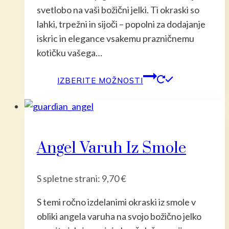
svetlobo na vaši božični jelki. Ti okraski so
lahki, trpežni in sijoči – popolni za dodajanje
iskric in elegance vsakemu prazničnemu
kotičku vašega…
Ta
IZBERITE MOŽNOSTI
izdelek
ima
več
različic.
Angel Varuh Iz Smole
Možnost
lahko
izberete
S spletne strani:
9,70
€
na
S temi ročno izdelanimi okraski iz smole v
strani
obliki angela varuha na svojo božično jelko
izdelka