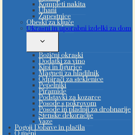
Kompleti nakita
Uhani
Zapestnice
Obeski za ključe
Okrasni in uporabni izdelki za dom
PREKLAPLJANJE
OTROŠKEGA
MENIJA
Božični okraski
Dodatki za vino
Kipi in figurice
Magneti za hladilnik
Odpirači za steklenice
Pepelniki
Piramide
Podstavki za kozarce
Posode s pokrovom
Posode in pladnji za drobnarije
Stenske dekoracije
Vaze
Pogoji Dobave in plačila
O meni