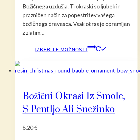
Božičnega uzdušja. Ti okraski so ljubek in
prazničen način za popestritev vašega
božičnega drevesca. Vsak okras je opremljen
z zlatim…
Ta
IZBERITE MOŽNOSTI
izdelek
ima
več
različic.
Možnost
Božični Okrasi Iz Smole,
lahko
S Pentljo Ali Snežinko
izberete
na
strani
8,20
€
izdelka