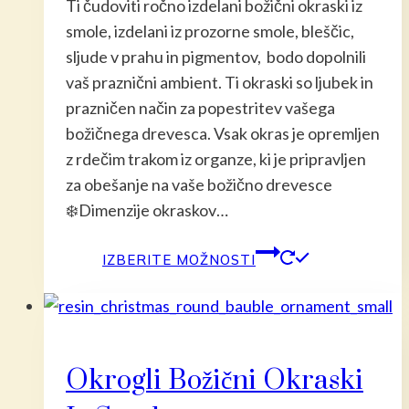
Ti čudoviti ročno izdelani božični okraski iz
smole, izdelani iz prozorne smole, bleščic,
sljude v prahu in pigmentov, bodo dopolnili
vaš praznični ambient. Ti okraski so ljubek in
prazničen način za popestritev vašega
božičnega drevesca. Vsak okras je opremljen
z rdečim trakom iz organze, ki je pripravljen
za obešanje na vaše božično drevesce
❄️Dimenzije okraskov…
Ta
IZBERITE MOŽNOSTI
izdelek
ima
več
različic.
Okrogli Božični Okraski
Možnost
lahko