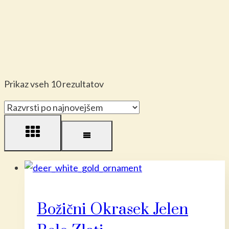
Razvrščeno
Prikaz vseh 10 rezultatov
po
datumu
Božični Okrasek Jelen