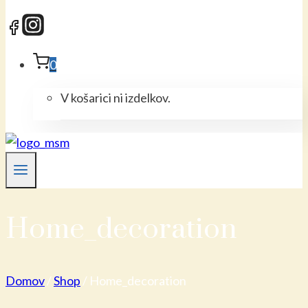
0
V košarici ni izdelkov.
Home_decoration
Domov
/
Shop
/
Home_decoration