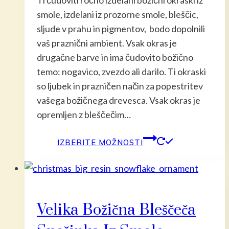
Ti čudoviti ročno izdelani božični okraski iz
smole, izdelani iz prozorne smole, bleščic,
sljude v prahu in pigmentov, bodo dopolnili
vaš praznični ambient. Vsak okras je
drugačne barve in ima čudovito božično
temo: nogavico, zvezdo ali darilo. Ti okraski
so ljubek in prazničen način za popestritev
vašega božičnega drevesca. Vsak okras je
opremljen z bleščečim…
Ta
IZBERITE MOŽNOSTI
izdelek
ima
več
različic.
Velika Božična Bleščeča
Možnost
lahko