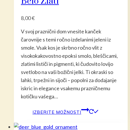
Belo Zlati
8,00
€
V svoj praznični dom vnesite kanček
čarovnije s temi ročno izdelanimi jeleni iz
smole. Vsak kos je skrbno ročno vlit z
visokokakovostno epoksi smolo, bleščicami,
zlatimi lističi in pigmenti, ki čudovito lovijo
svetlobo na vaši božični jelki. Ti okraski so
lahki, trpežni in sijoči – popolni za dodajanje
iskric in elegance vsakemu prazničnemu
kotičku vašega…
Ta
IZBERITE MOŽNOSTI
izdelek
ima