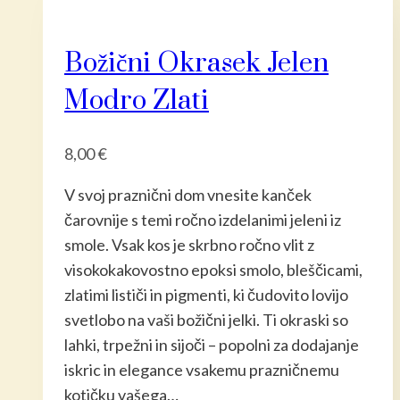
več
različic.
Božični Okrasek Jelen
Možnost
lahko
Modro Zlati
izberete
na
8,00
€
strani
izdelka
V svoj praznični dom vnesite kanček
čarovnije s temi ročno izdelanimi jeleni iz
smole. Vsak kos je skrbno ročno vlit z
visokokakovostno epoksi smolo, bleščicami,
zlatimi lističi in pigmenti, ki čudovito lovijo
svetlobo na vaši božični jelki. Ti okraski so
lahki, trpežni in sijoči – popolni za dodajanje
iskric in elegance vsakemu prazničnemu
kotičku vašega…