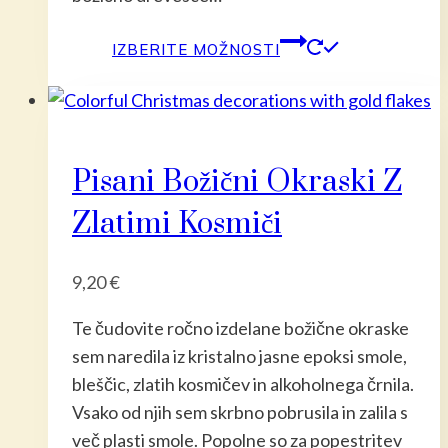
Ta
IZBERITE MOŽNOSTI
izdelek
ima
več
različic.
Pisani Božični Okraski Z
Možnost
lahko
Zlatimi Kosmiči
izberete
na
9,20
€
strani
izdelka
Te čudovite ročno izdelane božične okraske
sem naredila iz kristalno jasne epoksi smole,
bleščic, zlatih kosmičev in alkoholnega črnila.
Vsako od njih sem skrbno pobrusila in zalila s
več plasti smole. Popolne so za popestritev