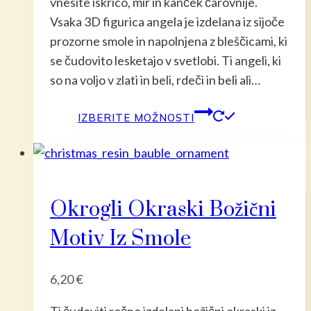
vnesite iskrico, mir in kanček čarovnije.
Vsaka 3D figurica angela je izdelana iz sijoče
prozorne smole in napolnjena z bleščicami, ki
se čudovito lesketajo v svetlobi. Ti angeli, ki
so na voljo v zlati in beli, rdeči in beli ali…
Ta
IZBERITE MOŽNOSTI
izdelek
ima
več
različic.
Okrogli Okraski Božični
Možnost
lahko
Motiv Iz Smole
izberete
na
6,20
€
strani
izdelka