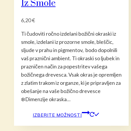
Iz Smole
izberete
na
6,20
€
strani
izdelka
Ti čudoviti ročno izdelani božični okraski iz
smole, izdelani iz prozorne smole, bleščic,
sljude v prahu in pigmentov, bodo dopolnili
vaš praznični ambient. Ti okraski so ljubek in
prazničen način za popestritev vašega
božičnega drevesca. Vsak okras je opremljen
z zlatim trakom iz organze, ki je pripravljen za
obešanje na vaše božično drevesce
❄️Dimenzije okraska…
Ta
IZBERITE MOŽNOSTI
izdelek
ima