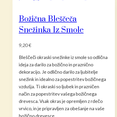
več
različic.
Božična Bleščeča
Možnost
lahko
Snežinka Iz Smole
izberete
na
9,20
€
strani
izdelka
Bleščeči okraski snežinke iz smole so odlična
ideja za darilo za božično in praznično
dekoracijo. Je odlično darilo za ljubitelje
snežink in idealno za popestritev božičnega
vzdušja. Ti okraski so ljubek in prazničen
način za popestritev vašega božičnega
drevesca. Vsak okras je opremljen z rdečo
vrvico, in je pripravljen za obešanje na vaše
božično drevesce…