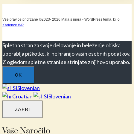
več
različic.
Vse pravice pridržane ©2023- 2026 Mala s mora - WordPress tema, ki jo
Možnost
Kadence WP
lahko
izberete
Spletna stran za svoje delovanje in beleženje obiska
na
uporablja piškotke, ki ne hranijo vaših osebnih podatkov.
strani
Z ogledom spletne strani se strinjate z njihovo uporabo.
izdelka
OK
Slovenian
Croatian
Slovenian
ZAPRI
Vaše Naročilo