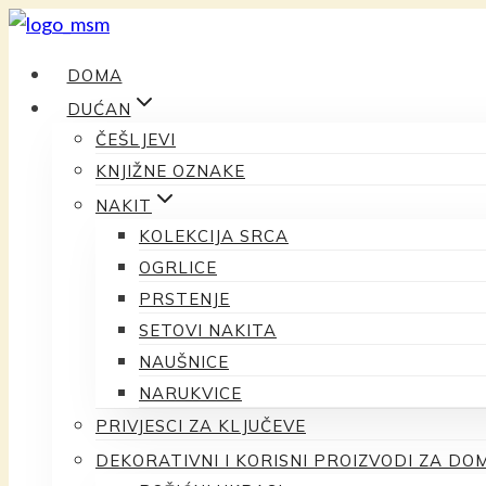
Preskoči
na
DOMA
sadržaj
DUĆAN
ČEŠLJEVI
KNJIŽNE OZNAKE
NAKIT
KOLEKCIJA SRCA
OGRLICE
PRSTENJE
SETOVI NAKITA
NAUŠNICE
NARUKVICE
PRIVJESCI ZA KLJUČEVE
DEKORATIVNI I KORISNI PROIZVODI ZA DO