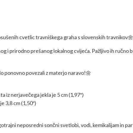
posušenih cvetlic travniškega graha s slovenskih travnikov
g i prirodno prešanog lokalnog cvijeća. Pažljivo ih ručno b
odo ponovno povezali z materjo naravo!🌼
ista iz nerjavečega jekla je 5 cm (1,97″)
je 3,8 cm (1,50″)
otrajni neposredni sončni svetlobi, vodi, kemikalijam in pa