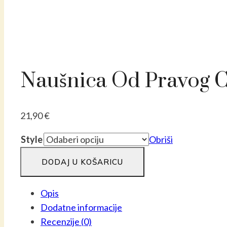
Naušnica Od Pravog C
21,90
€
Style
Obriši
Uhan
DODAJ U KOŠARICU
iz
pravega
Opis
cveta
Dodatne informacije
travniškega
Recenzije (0)
graha