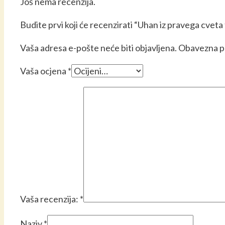
Još nema recenzija.
Budite prvi koji će recenzirati “Uhan iz pravega cvet
Vaša adresa e-pošte neće biti objavljena.
Obavezna po
Vaša ocjena
*
Vaša recenzija:
*
Naziv
*