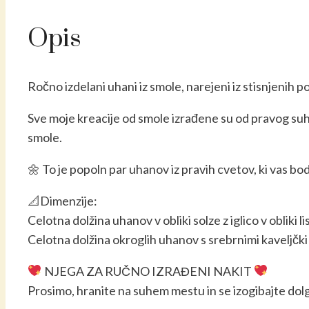
količina
Opis
Ročno izdelani uhani iz smole, narejeni iz stisnjenih 
Sve moje kreacije od smole izrađene su od pravog suho
smole.
🌼 To je popoln par uhanov iz pravih cvetov, ki vas b
📐Dimenzije:
Celotna dolžina
uhanov v obliki solze z iglico v obliki l
Celotna dolžina
okroglih uhanov s srebrnimi kaveljčki 
NJEGA ZA RUČNO IZRAĐENI NAKIT
Prosimo, hranite na suhem mestu in se izogibajte dolg