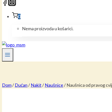
0
Nema proizvoda u košarici.
Dom
/
Dućan
/
Nakit
/
Naušnice
/
Naušnica od pravog cvi