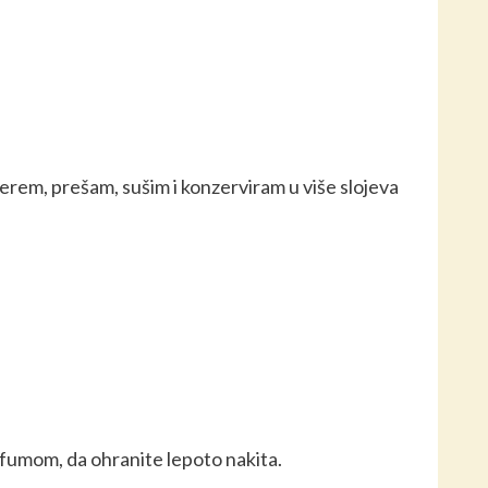

erem, prešam, sušim i konzerviram u više slojeva
rfumom, da ohranite lepoto nakita.