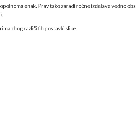
 popolnoma enak. Prav tako zaradi ročne izdelave vedno obs
i.
ma zbog različitih postavki slike.