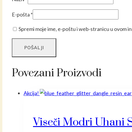
E-pošta
*
Spremi moje ime, e-poštu i web-stranicu u ovom i
Povezani Proizvodi
Akcija!
Viseči Modri Uhani 