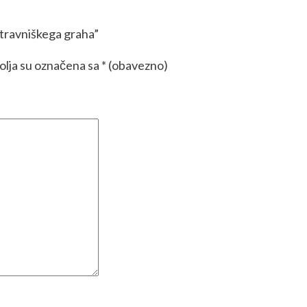
a travniškega graha”
lja su označena sa
* (obavezno)