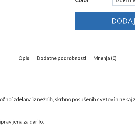
Color
Ogrlica
DODAJ
s
križem
iz
suhega
cvetja
Opis
Dodatne podrobnosti
Mnenja (0)
količina
ročno izdelana iz nežnih, skrbno posušenih cvetov in nekaj z
ripravljena za darilo.