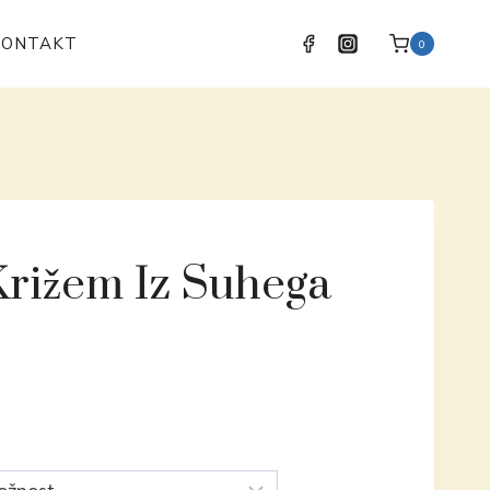
KONTAKT
0
Križem Iz Suhega