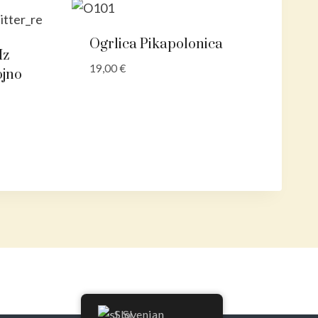
Ogrlica Pikapolonica
Iz
19,00
€
ojno
Slovenian