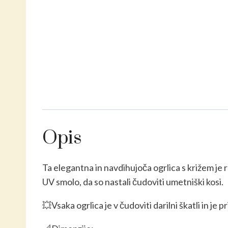
Opis
Ta elegantna in navdihujoča ogrlica s križem je 
UV smolo, da so nastali čudoviti umetniški kosi.
💥Vsaka ogrlica je v čudoviti darilni škatli in je p