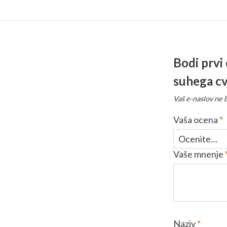
Bodi prvi 
suhega cv
Vaš e-naslov ne b
Vaša ocena
*
Vaše mnenje
Naziv
*