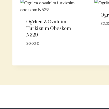
Ogr
Ogrlica Z Ovalnim
32,0
Turkiznim Obeskom
N529
30,00
€