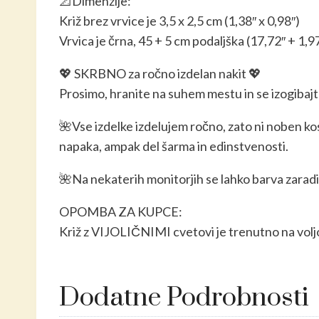
📐Dimenzije:
Križ brez vrvice je 3,5 x 2,5 cm (1,38″ x 0,98″)
Vrvica je črna, 45 + 5 cm podaljška (17,72″ + 1,9
💖 SKRBNO za ročno izdelan nakit 💖
Prosimo, hranite na suhem mestu in se izogibajt
🌺Vse izdelke izdelujem ročno, zato ni noben k
napaka, ampak del šarma in edinstvenosti.
🌺Na nekaterih monitorjih se lahko barva zaradi r
OPOMBA ZA KUPCE:
Križ z VIJOLIČNIMI cvetovi je trenutno na voljo. 
Dodatne Podrobnosti