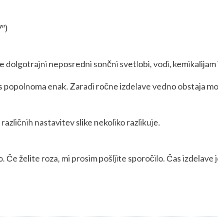
7″)
e dolgotrajni neposredni sončni svetlobi, vodi, kemikalijam
os popolnoma enak. Zaradi ročne izdelave vedno obstaja mo
azličnih nastavitev slike nekoliko razlikuje.
Če želite roza, mi prosim pošljite sporočilo. Čas izdelave je